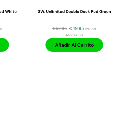
od White
SW: Unlimited Double Deck Pod Green
€
52,95
€
49,95
l.
iva incl.
Ahorras:
6%
Añadir Al Carrito