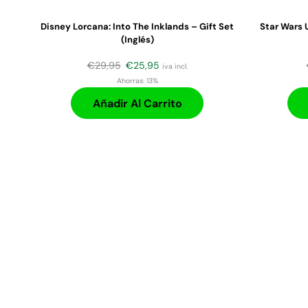
Disney Lorcana: Into The Inklands – Gift Set
Star Wars 
(Inglés)
€
29,95
€
25,95
iva incl.
Ahorras:
13%
Añadir Al Carrito