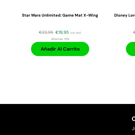
Star Wars Unlimited: Game Mat X-Wing
Disney Lor
€
22,95
€
19,95
iva incl.
Ahorras:
13%
Añadir Al Carrito
C
J