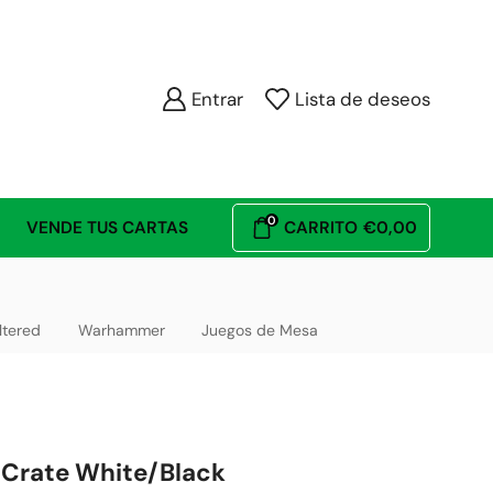
Entrar
Lista de deseos
0
VENDE TUS CARTAS
CARRITO
€
0,00
ltered
Warhammer
Juegos de Mesa
 Crate White/Black