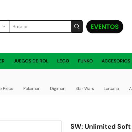
EVENTOS
ER
JUEGOS DE ROL
LEGO
FUNKO
ACCESORIOS
e Piece
Pokemon
Digimon
Star Wars
Lorcana
A
SW: Unlimited Soft