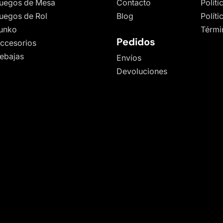
uegos de Mesa
Contacto
Políti
uegos de Rol
Blog
Polít
unko
Térmi
Pedidos
ccesorios
ebajas
Envíos
Devoluciones