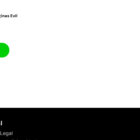
inas Evil
l
 Legal