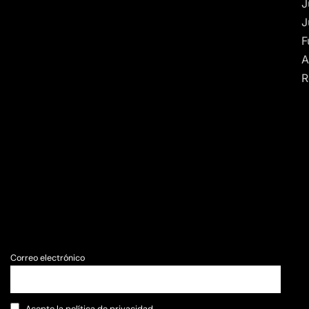
J
J
F
A
R
Correo electrónico
Acepto la política de privacidad