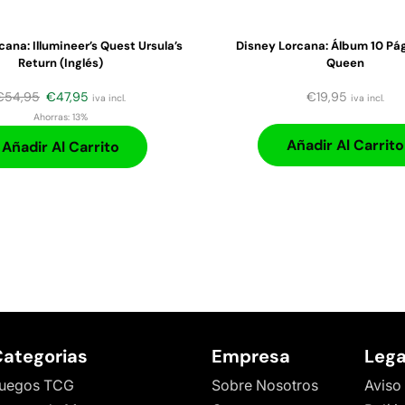
cana: Illumineer’s Quest Ursula’s
Disney Lorcana: Álbum 10 Pág
Return (Inglés)
Queen
€
54,95
€
47,95
€
19,95
iva incl.
iva incl.
Ahorras:
13%
Añadir Al Carrito
Añadir Al Carrito
ategorias
Empresa
Lega
uegos TCG
Sobre Nosotros
Aviso