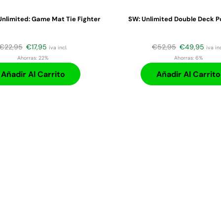
Unlimited: Game Mat Tie Fighter
SW: Unlimited Double Deck P
€
22,95
€
17,95
€
52,95
€
49,95
iva incl.
iva inc
Ahorras:
22%
Ahorras:
6%
Añadir Al Carrito
Añadir Al Carrito