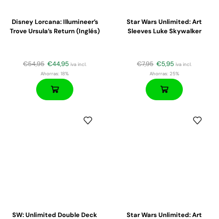
Disney Lorcana: Illumineer’s
Star Wars Unlimited: Art
Trove Ursula’s Return (Inglés)
Sleeves Luke Skywalker
€
54,95
€
44,95
€
7,95
€
5,95
iva incl.
iva incl.
Ahorras:
18%
Ahorras:
25%
SW: Unlimited Double Deck
Star Wars Unlimited: Art