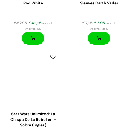
Pod White
Sleeves Darth Vader
€
52,95
€
49,95
€
7,95
€
5,95
iva incl.
iva incl.
Ahorras:
6%
Ahorras:
25%
Star Wars Unlimited: La
Chispa De La Rebelion –
Sobre (inglés)