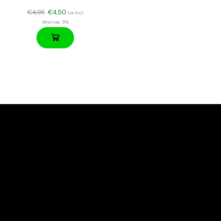
€
4,95
€
4,50
iva incl.
Ahorras:
9%