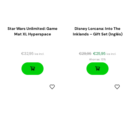
Star Wars Unlimited: Game
Disney Lorcana: Into The
Mat XL Hyperspace
Inklands – Gift Set (Inglés)
€
32,95
€
29,95
€
25,95
iva incl.
iva incl.
Ahorras:
13%