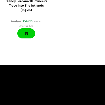
Disney Lorcana: Illumineer’s
Trove Into The Inklands
(Inglés)
€
54,95
€
44,95
iva incl.
Ahorras:
18%