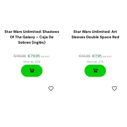
Star Wars Unlimited: Shadows
Star Wars Unlimited: Art
Of The Galaxy – Caja De
Sleeves Double Space Red
Sobres (Inglés)
€
119,95
€
79,95
€
10,95
€
7,95
iva incl.
iva incl.
Ahorras:
33%
Ahorras:
27%