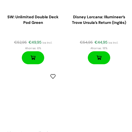
SW: Unlimited Double Deck
Disney Lorcana: Illumineer’s
Pod Green
Trove Ursula’s Return (Inglés)
€
52,95
€
49,95
€
54,95
€
44,95
iva incl.
iva incl.
Ahorras:
6%
Ahorras:
18%