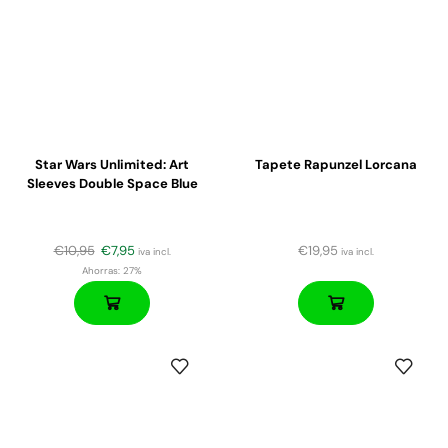
Star Wars Unlimited: Art
Tapete Rapunzel Lorcana
Sleeves Double Space Blue
€
10,95
€
7,95
€
19,95
iva incl.
iva incl.
Ahorras:
27%