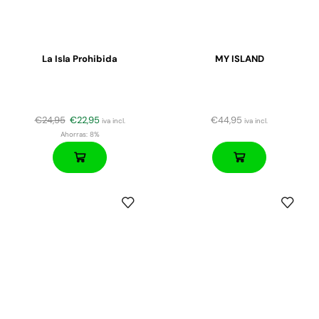
La Isla Prohibida
MY ISLAND
€
24,95
€
22,95
€
44,95
iva incl.
iva incl.
Ahorras:
8%