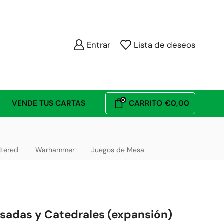
Entrar
Lista de deseos
0
VENDE TUS CARTAS
CARRITO
€
0,00
ltered
Warhammer
Juegos de Mesa
adas y Catedrales (expansión)