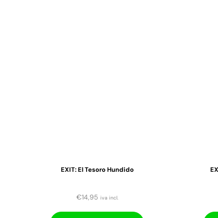
EXIT: El Tesoro Hundido
EX
€
14,95
iva incl.