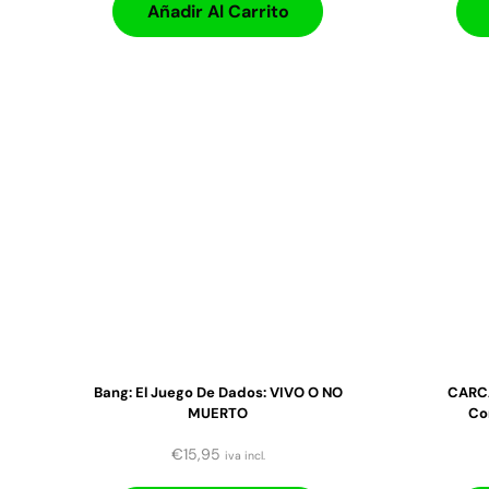
Añadir Al Carrito
Bang: El Juego De Dados: VIVO O NO
CARCA
MUERTO
Co
€
15,95
iva incl.