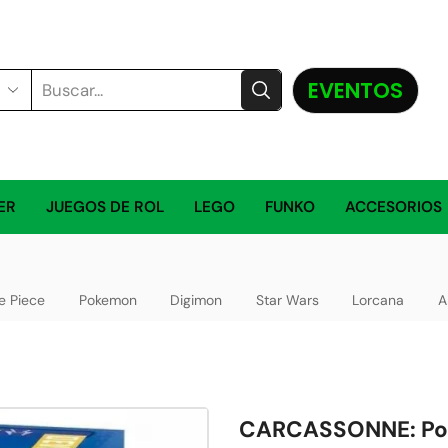
EVENTOS
ER
JUEGOS DE ROL
LEGO
FUNKO
ACCESORIOS
e Piece
Pokemon
Digimon
Star Wars
Lorcana
A
CARCASSONNE: Pos