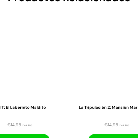
IT: El Laberinto Maldito
La Tripulación 2: Mansión Mar
€
14,95
€
14,95
iva incl.
iva incl.