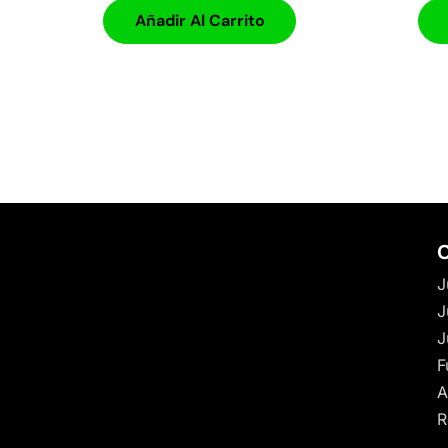
Añadir Al Carrito
C
J
J
J
F
A
R