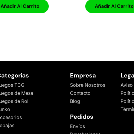
Añadir Al Carrito
Añadir Al Carrito
ategorias
Empresa
Lega
uegos TCG
Sobre Nosotros
Aviso
uegos de Mesa
Contacto
Políti
uegos de Rol
Blog
Polít
unko
Térmi
Pedidos
ccesorios
ebajas
Envíos