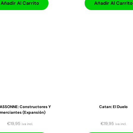
Añadir Al Carrito
Añadir Al Carrito
SSONNE: Constructores Y
Catan: El Duelo
merciantes (expansión)
€
19,95
€
19,95
iva incl.
iva incl.