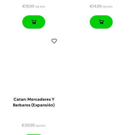
€
19,95
€
14,95
iva incl.
iva incl.
Catan: Mercaderes Y
Barbaros (expansión)
€
39,95
iva incl.