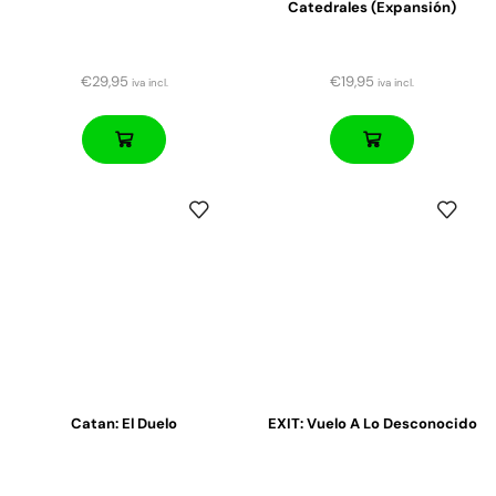
Catedrales (expansión)
€
29,95
€
19,95
iva incl.
iva incl.
Catan: El Duelo
EXIT: Vuelo A Lo Desconocido