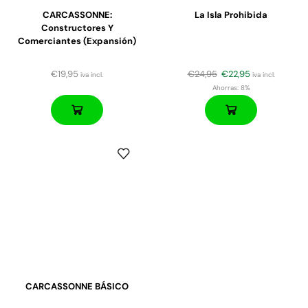
CARCASSONNE:
La Isla Prohibida
Constructores Y
Comerciantes (expansión)
€
19,95
€
24,95
€
22,95
iva incl.
iva incl.
Ahorras:
8%
CARCASSONNE BÁSICO