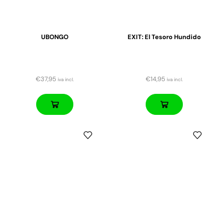
UBONGO
EXIT: El Tesoro Hundido
€
37,95
€
14,95
iva incl.
iva incl.