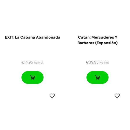
EXIT: La Cabaña Abandonada
Catan: Mercaderes Y
Barbaros (expansión)
€
14,95
€
39,95
iva incl.
iva incl.