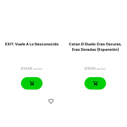
EXIT: Vuelo A Lo Desconocido
Catan El Duelo: Eras Oscuras,
Eras Doradas (expansión)
€
14,95
€
19,95
iva incl.
iva incl.