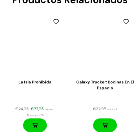
La Isla Prohibida
Galaxy Trucker: Bocinas En El
Espacio
€
24,95
€
22,95
€
32,95
iva incl.
iva incl.
Ahorras:
8%