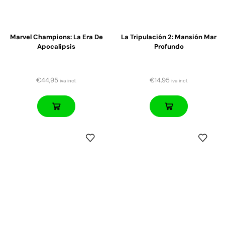
Marvel Champions: La Era De
La Tripulación 2: Mansión Mar
Apocalipsis
Profundo
€
44,95
€
14,95
iva incl.
iva incl.