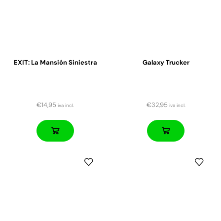
EXIT: La Mansión Siniestra
Galaxy Trucker
€
14,95
€
32,95
iva incl.
iva incl.