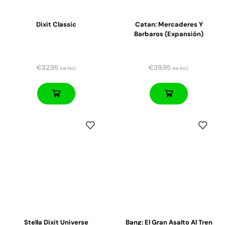
Dixit Classic
Catan: Mercaderes Y
Barbaros (expansión)
€
32,95
€
39,95
iva incl.
iva incl.
Stella Dixit Universe
Bang: El Gran Asalto Al Tren