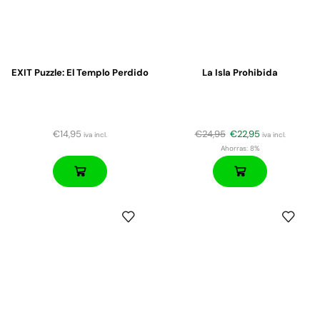
EXIT Puzzle: El Templo Perdido
La Isla Prohibida
€
14,95
€
24,95
€
22,95
iva incl.
iva incl.
Ahorras:
8%