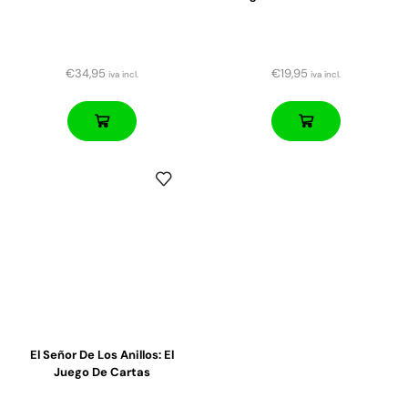
€
34,95
€
19,95
iva incl.
iva incl.
El Señor De Los Anillos: El
Juego De Cartas