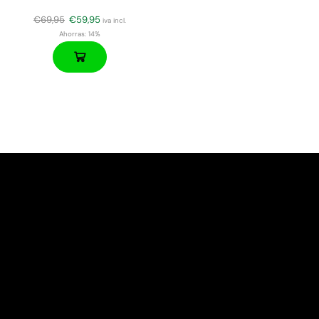
€
69,95
€
59,95
iva incl.
Ahorras:
14%