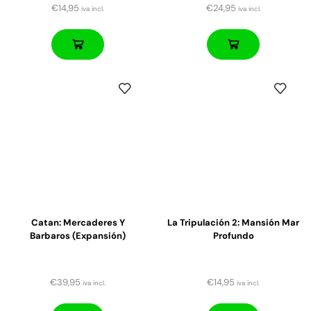
€
14,95
€
24,95
iva incl.
iva incl.
Catan: Mercaderes Y
La Tripulación 2: Mansión Mar
Barbaros (expansión)
Profundo
€
39,95
€
14,95
iva incl.
iva incl.