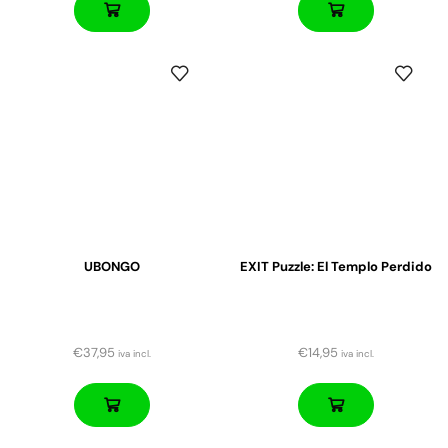
UBONGO
EXIT Puzzle: El Templo Perdido
€
37,95
€
14,95
iva incl.
iva incl.