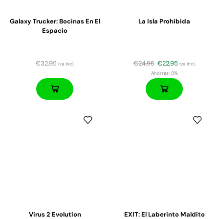
Galaxy Trucker: Bocinas En El
La Isla Prohibida
Espacio
€
32,95
€
24,95
€
22,95
iva incl.
iva incl.
Ahorras:
8%
Virus 2 Evolution
EXIT: El Laberinto Maldito