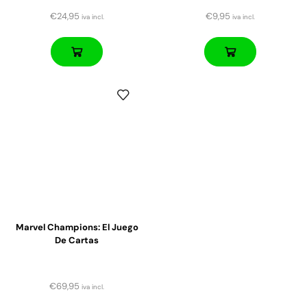
€
24,95
€
9,95
iva incl.
iva incl.
Marvel Champions: El Juego
De Cartas
€
69,95
iva incl.