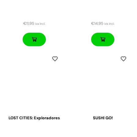
€
11,95
€
14,95
iva incl.
iva incl.
LOST CITIES: Exploradores
SUSHI GO!