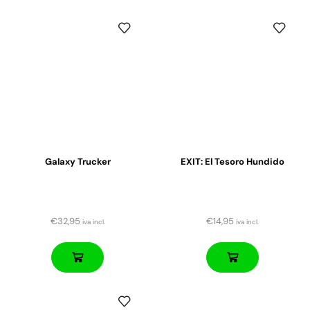
Galaxy Trucker
EXIT: El Tesoro Hundido
€
32,95
€
14,95
iva incl.
iva incl.