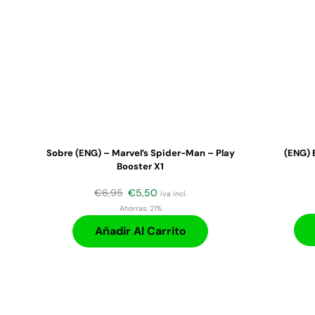
Sobre (ENG) – Marvel’s Spider-Man – Play
(ENG) 
Booster X1
€
6,95
€
5,50
iva incl.
Ahorras:
21%
Añadir Al Carrito