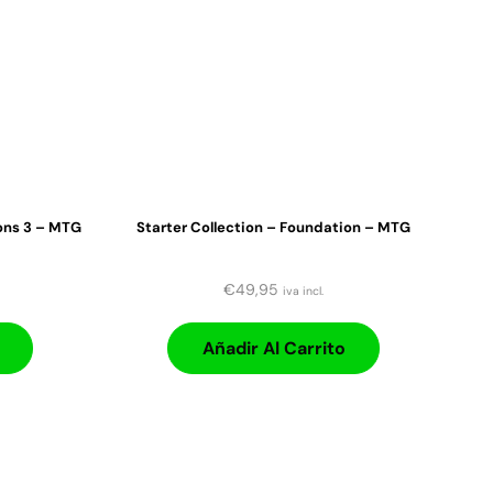
ons 3 – MTG
Starter Collection – Foundation – MTG
€
49,95
iva incl.
Añadir Al Carrito