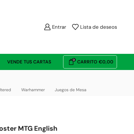
Entrar
Lista de deseos
0
VENDE TUS CARTAS
CARRITO
€
0,00
ltered
Warhammer
Juegos de Mesa
oster MTG English