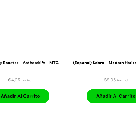
y Booster – Aetherdrift – MTG
(Espanol) Sobre – Modern Horiz
€
4,95
€
8,95
iva incl.
iva incl.
Añadir Al Carrito
Añadir Al Carrito