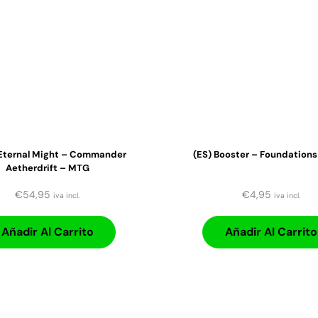
Eternal Might – Commander
(ES) Booster – Foundation
Aetherdrift – MTG
€
54,95
€
4,95
iva incl.
iva incl.
Añadir Al Carrito
Añadir Al Carrito