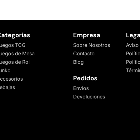
ategorias
Empresa
Lega
uegos TCG
Sobre Nosotros
Aviso
uegos de Mesa
Contacto
Políti
uegos de Rol
Blog
Polít
unko
Térmi
Pedidos
ccesorios
ebajas
Envíos
Devoluciones