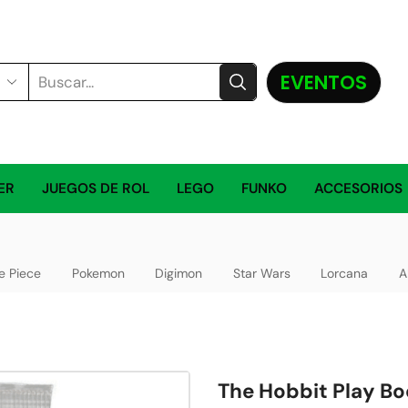
EVENTOS
ER
JUEGOS DE ROL
LEGO
FUNKO
ACCESORIOS
e Piece
Pokemon
Digimon
Star Wars
Lorcana
A
The Hobbit Play Bo