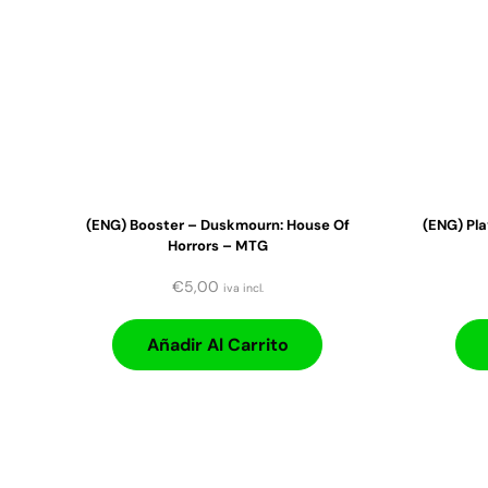
(ENG) Booster – Duskmourn: House Of
(ENG) Pla
Horrors – MTG
€
5,00
iva incl.
Añadir Al Carrito