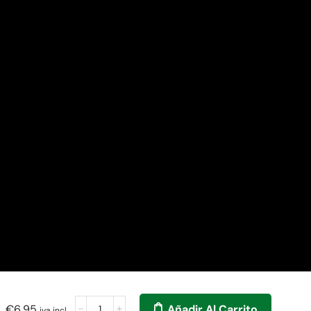
 721 978
info@miceliongames.com
€
6,95
Añadir Al Carrito
iva incl.