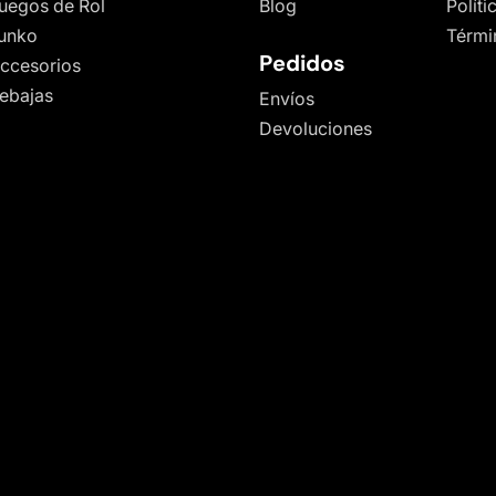
uegos de Rol
Blog
Polít
unko
Térmi
Pedidos
ccesorios
ebajas
Envíos
Devoluciones