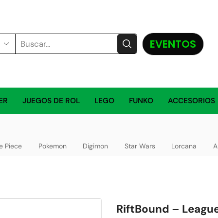
EVENTOS
ER
JUEGOS DE ROL
LEGO
FUNKO
ACCESORIOS
e Piece
Pokemon
Digimon
Star Wars
Lorcana
A
RiftBound – League