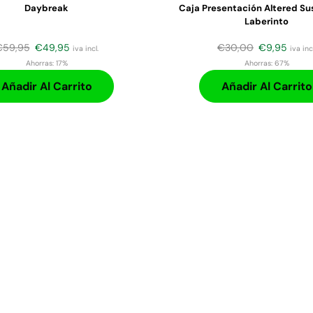
Daybreak
Caja Presentación Altered Sus
Laberinto
€
59,95
€
49,95
€
30,00
€
9,95
iva incl.
iva incl
Ahorras:
17%
Ahorras:
67%
Añadir Al Carrito
Añadir Al Carrito