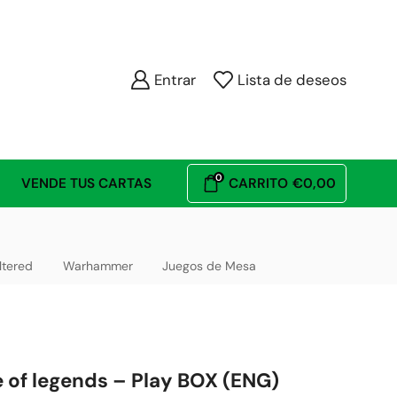
Entrar
Lista de deseos
0
VENDE TUS CARTAS
CARRITO
€
0,00
ltered
Warhammer
Juegos de Mesa
 of legends – Play BOX (ENG)