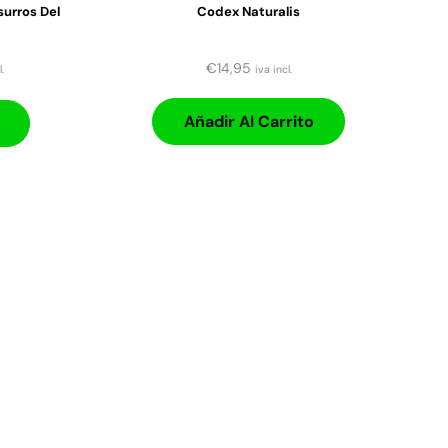
urros Del
Codex Naturalis
€
14,95
.
iva incl.
Añadir Al Carrito