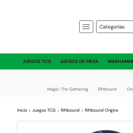
JUEGOS TCG
JUEGOS DE MESA
WARHAMM
Magic: The Gathering
Riftbound
On
Inicio
Juegos TCG
Riftbound
Riftbound Origins