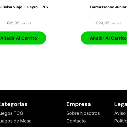
 Bolsa Viaje – Cayro – 707
Carcassonne Junior
€
15,95
€
24,95
iva incl.
iva incl.
Añadir Al Carrito
Añadir Al Carrito
ategorias
Empresa
Lega
uegos TCG
Sobre Nosotros
Aviso
uegos de Mesa
Contacto
Políti