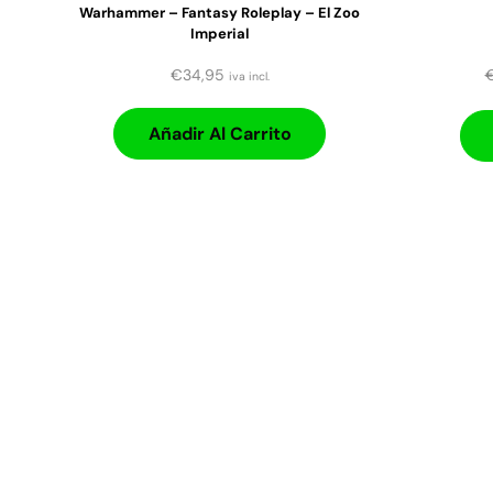
Warhammer – Fantasy Roleplay – El Zoo
Imperial
€
34,95
iva incl.
Añadir Al Carrito