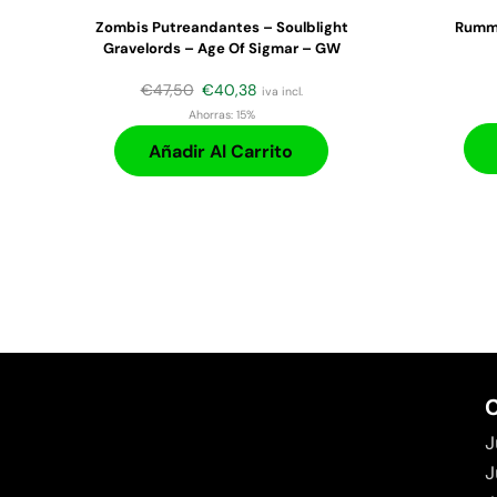
Zombis Putreandantes – Soulblight
Rummi
Gravelords – Age Of Sigmar – GW
€
47,50
€
40,38
iva incl.
Ahorras:
15%
Añadir Al Carrito
C
J
J