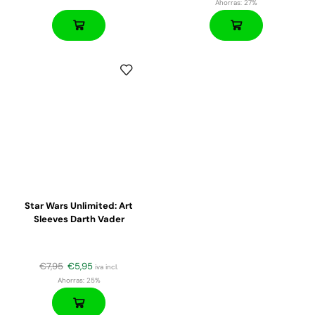
Ahorras:
27%
Star Wars Unlimited: Art
Sleeves Darth Vader
€
7,95
€
5,95
iva incl.
Ahorras:
25%