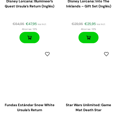
Disney Lorcana: Illumineer’s
Disney Lorcana: Into The
Quest Ursula’s Return (Inglés)
Inklands – Gift Set (Inglés)
€
54,95
€
47,95
€
29,95
€
25,95
iva incl.
iva incl.
Ahorras:
13%
Ahorras:
13%
Fundas Estándar Snow White
Star Wars Unlimited: Game
Ursula’s Return
Mat Death Star