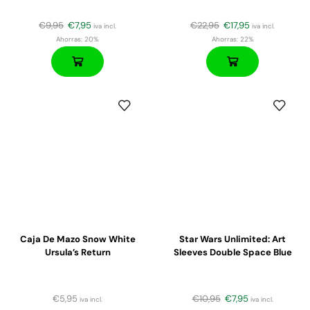
€
9,95
€
7,95
€
22,95
€
17,95
iva incl.
iva incl.
Ahorras:
20%
Ahorras:
22%
Caja De Mazo Snow White
Star Wars Unlimited: Art
Ursula’s Return
Sleeves Double Space Blue
€
5,95
€
10,95
€
7,95
iva incl.
iva incl.