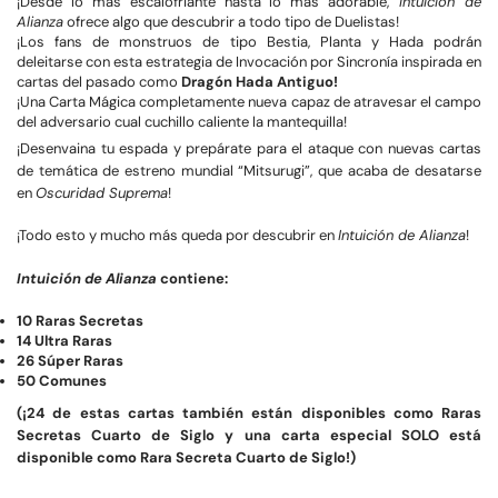
¡Desde lo más escalofriante hasta lo más adorable,
Intuición de
Alianza
ofrece algo que descubrir a todo tipo de Duelistas!
¡Los fans de monstruos de tipo Bestia, Planta y Hada podrán
deleitarse con esta estrategia de Invocación por Sincronía inspirada en
cartas del pasado como
Dragón Hada Antiguo!
¡Una Carta Mágica completamente nueva capaz de atravesar el campo
del adversario cual cuchillo caliente la mantequilla!
¡Desenvaina tu espada y prepárate para el ataque con nuevas cartas
de temática de estreno mundial “Mitsurugi”, que acaba de desatarse
en
Oscuridad Suprema
!
¡Todo esto y mucho más queda por descubrir en
Intuición de Alianza
!
Intuición de Alianza
contiene:
10 Raras Secretas
14 Ultra Raras
26 Súper Raras
50 Comunes
(¡24 de estas cartas también están disponibles como Raras
Secretas Cuarto de Siglo y una carta especial SOLO está
disponible como Rara Secreta Cuarto de Siglo!)