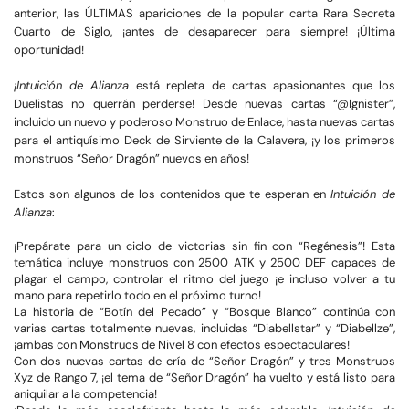
anterior, las ÚLTIMAS apariciones de la popular carta Rara Secreta
Cuarto de Siglo, ¡antes de desaparecer para siempre! ¡Última
oportunidad!
¡Intuición de Alianza
está repleta de cartas apasionantes que los
Duelistas no querrán perderse! Desde nuevas cartas “@Ignister”,
incluido un nuevo y poderoso Monstruo de Enlace, hasta nuevas cartas
para el antiquísimo Deck de Sirviente de la Calavera, ¡y los primeros
monstruos “Señor Dragón” nuevos en años!
Estos son algunos de los contenidos que te esperan en
Intuición de
Alianza
:
¡Prepárate para un ciclo de victorias sin fin con “Regénesis”! Esta
temática incluye monstruos con 2500 ATK y 2500 DEF capaces de
plagar el campo, controlar el ritmo del juego ¡e incluso volver a tu
mano para repetirlo todo en el próximo turno!
La historia de “Botín del Pecado” y “Bosque Blanco” continúa con
varias cartas totalmente nuevas, incluidas “Diabellstar” y “Diabellze”,
¡ambas con Monstruos de Nivel 8 con efectos espectaculares!
Con dos nuevas cartas de cría de “Señor Dragón” y tres Monstruos
Xyz de Rango 7, ¡el tema de “Señor Dragón” ha vuelto y está listo para
aniquilar a la competencia!