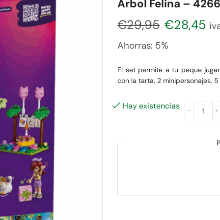
Árbol Felina – 426
€
29,95
€
28,45
iva
Ahorras:
5%
El set permite a tu peque juga
con la tarta, 2 minipersonajes, 5
Hay existencias