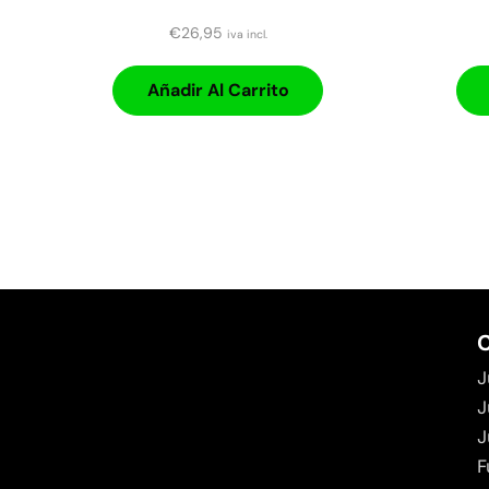
€
26,95
iva incl.
Añadir Al Carrito
C
J
J
J
F