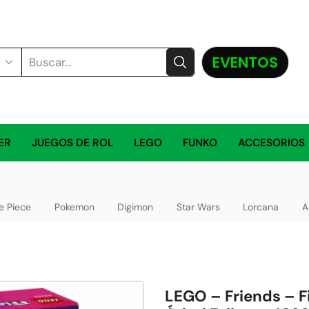
EVENTOS
ER
JUEGOS DE ROL
LEGO
FUNKO
ACCESORIOS
e Piece
Pokemon
Digimon
Star Wars
Lorcana
A
LEGO – Friends – F