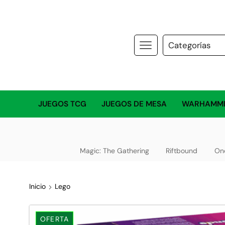
JUEGOS TCG
JUEGOS DE MESA
WARHAMM
Magic: The Gathering
Riftbound
On
Inicio
Lego
OFERTA