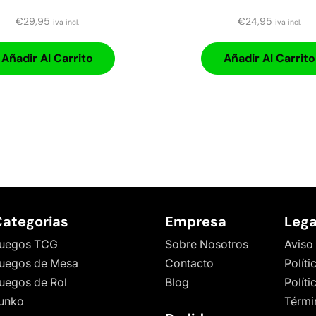
€
29,95
€
24,95
iva incl.
iva incl.
Añadir Al Carrito
Añadir Al Carrito
ategorias
Empresa
Lega
uegos TCG
Sobre Nosotros
Aviso
uegos de Mesa
Contacto
Políti
uegos de Rol
Blog
Polít
unko
Térmi