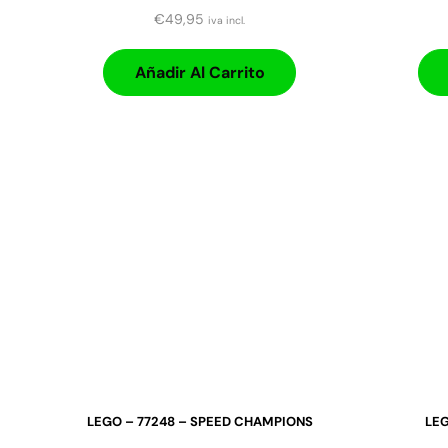
€
49,95
iva incl.
Añadir Al Carrito
LEGO – 77248 – SPEED CHAMPIONS
LEG