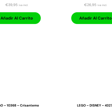
€
39,95
€
26,95
iva incl.
iva incl.
Añadir Al Carrito
Añadir Al Carrito
O – 10368 – Crisantemo
LEGO – DISNEY – 4327