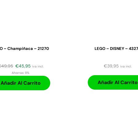
O – Champiñaca – 21270
LEGO – DISNEY – 432
€
49,95
€
45,95
€
39,95
iva incl.
iva incl.
Ahorras:
8%
Añadir Al Carrito
Añadir Al Carrito