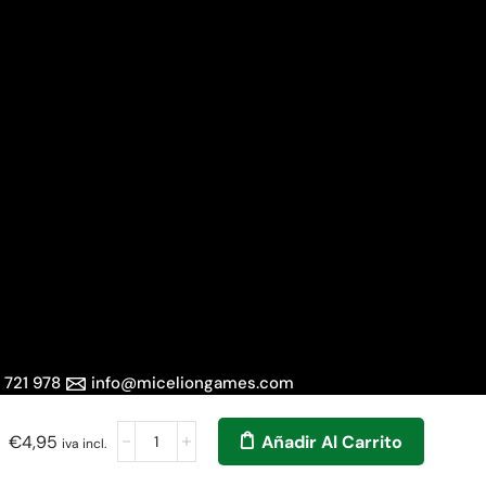
 721 978
info@miceliongames.com
€
4,95
Añadir Al Carrito
iva incl.