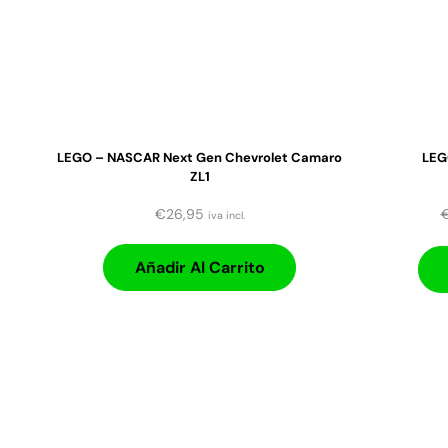
LEGO – NASCAR Next Gen Chevrolet Camaro
LEG
ZL1
€
26,95
iva incl.
Añadir Al Carrito