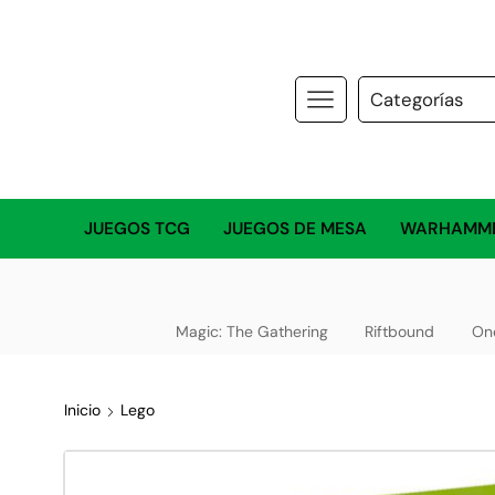
JUEGOS TCG
JUEGOS DE MESA
WARHAMM
Magic: The Gathering
Riftbound
On
Inicio
Lego