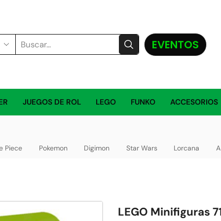
EVENTOS
ER
JUEGOS DE ROL
LEGO
FUNKO
ACCESORIOS
e Piece
Pokemon
Digimon
Star Wars
Lorcana
A
LEGO Minifiguras 7