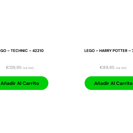
EGO – TECHNIC – 42210
LEGO – HARRY POTTER – 
€
139,95
€
89,95
iva incl.
iva incl.
Añadir Al Carrito
Añadir Al Carrito