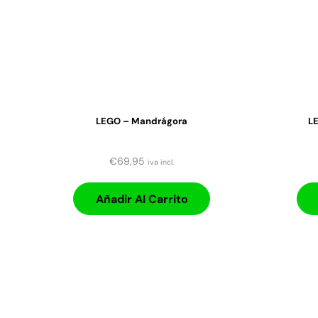
LEGO – Mandrágora
L
€
69,95
iva incl.
Añadir Al Carrito