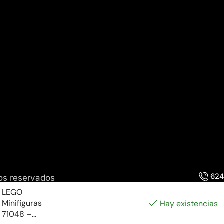
624
os reservados
LEGO
Minifiguras
Hay existencias
71048 –...