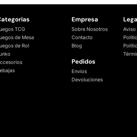
ategorias
Empresa
Lega
uegos TCG
Sobre Nosotros
Aviso
uegos de Mesa
Contacto
Políti
uegos de Rol
Blog
Polít
unko
Térmi
Pedidos
ccesorios
ebajas
Envíos
Devoluciones