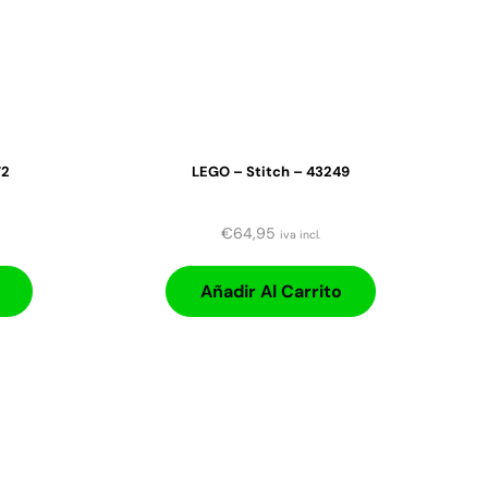
72
LEGO – Stitch – 43249
€
64,95
iva incl.
Añadir Al Carrito