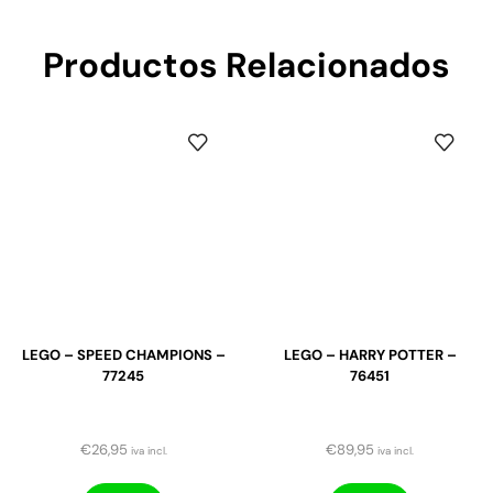
Productos Relacionados
LEGO – SPEED CHAMPIONS –
LEGO – HARRY POTTER –
77245
76451
€
26,95
€
89,95
iva incl.
iva incl.