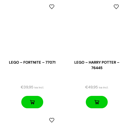
LEGO – FORTNITE – 77071
LEGO – HARRY POTTER –
76445
€
39,95
€
49,95
iva incl.
iva incl.