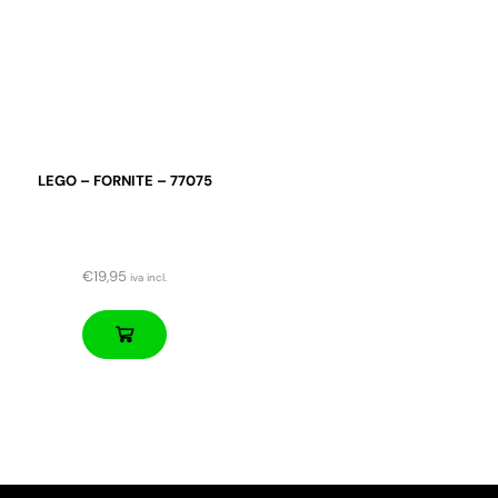
LEGO – FORNITE – 77075
€
19,95
iva incl.