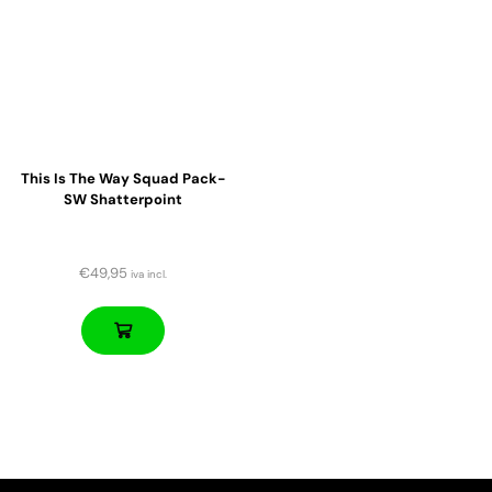
This Is The Way Squad Pack-
SW Shatterpoint
€
49,95
iva incl.