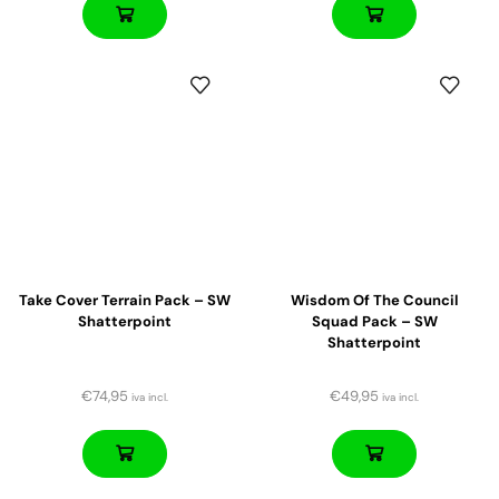
Take Cover Terrain Pack – SW
Wisdom Of The Council
Shatterpoint
Squad Pack – SW
Shatterpoint
€
74,95
€
49,95
iva incl.
iva incl.