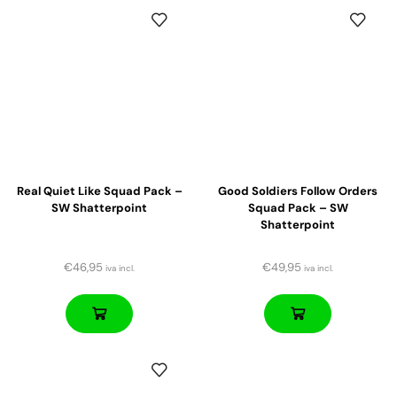
Real Quiet Like Squad Pack –
Good Soldiers Follow Orders
SW Shatterpoint
Squad Pack – SW
Shatterpoint
€
46,95
€
49,95
iva incl.
iva incl.