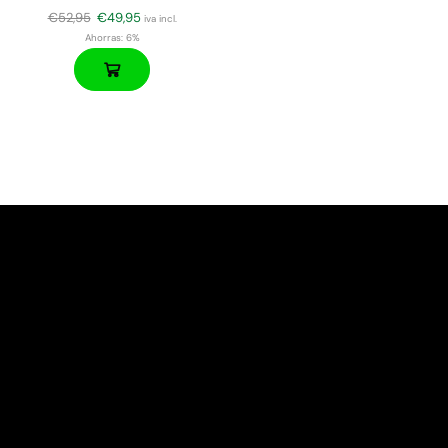
€
52,95
€
49,95
iva incl.
Ahorras:
6%