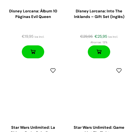
Disney Lorcana: Álbum 10
Disney Lorcana: Into The
Páginas Evil Queen
Inklands – Gift Set (Inglés)
€
19,95
€
29,95
€
25,95
iva incl.
iva incl.
Ahorras:
13%
Star Wars Unlimited: La
Star Wars Unlimited: Game