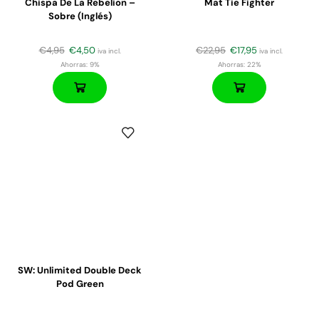
Chispa De La Rebelion –
Mat Tie Fighter
Sobre (inglés)
€
4,95
€
4,50
€
22,95
€
17,95
iva incl.
iva incl.
Ahorras:
9%
Ahorras:
22%
SW: Unlimited Double Deck
Pod Green