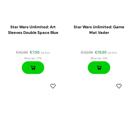
Star Wars Unlimited: Art
Star Wars Unlimited: Game
Sleeves Double Space Blue
Mat Vader
€
10,95
€
7,95
€
22,95
€
19,95
iva incl.
iva incl.
Ahorras:
27%
Ahorras:
13%