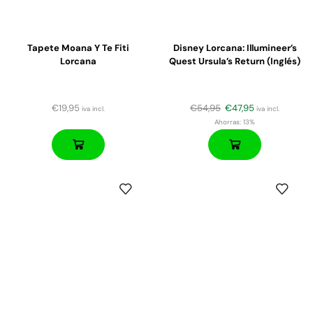
Tapete Moana Y Te Fiti
Disney Lorcana: Illumineer’s
Lorcana
Quest Ursula’s Return (Inglés)
€
19,95
€
54,95
€
47,95
iva incl.
iva incl.
Ahorras:
13%