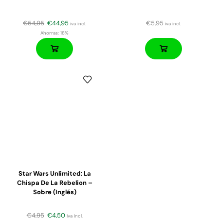
€
54,95
€
44,95
€
5,95
iva incl.
iva incl.
Ahorras:
18%
Star Wars Unlimited: La
Chispa De La Rebelion –
Sobre (inglés)
€
4,95
€
4,50
iva incl.