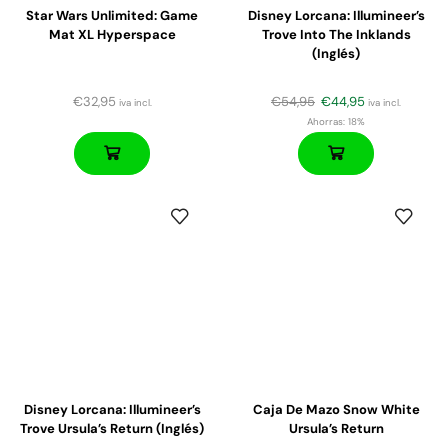
Star Wars Unlimited: Game
Disney Lorcana: Illumineer’s
Mat XL Hyperspace
Trove Into The Inklands
(Inglés)
€
32,95
€
54,95
€
44,95
iva incl.
iva incl.
Ahorras:
18%
Disney Lorcana: Illumineer’s
Caja De Mazo Snow White
Trove Ursula’s Return (Inglés)
Ursula’s Return