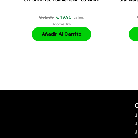
€
52,95
€
49,95
iva incl.
Ahorras:
6%
Añadir Al Carrito
C
J
J
J