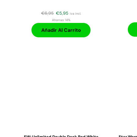
€
6,95
€
5,95
iva incl.
Ahorras:
14%
Añadir Al Carrito
SW: Unlimited Double Deck Pod White
Star War