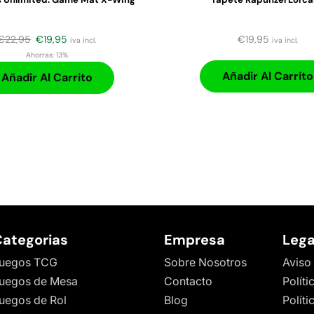
€
22,95
€
19,95
€
19,95
iva incl.
iva incl.
Ahorras:
13%
Añadir Al Carrito
Añadir Al Carrito
ategorias
Empresa
Lega
uegos TCG
Sobre Nosotros
Aviso
uegos de Mesa
Contacto
Políti
uegos de Rol
Blog
Polít