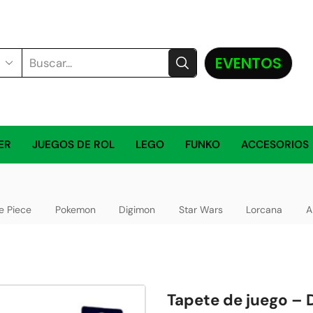
EVENTOS
ER
JUEGOS DE ROL
LEGO
FUNKO
ACCESORIOS
e Piece
Pokemon
Digimon
Star Wars
Lorcana
A
Tapete de juego – 