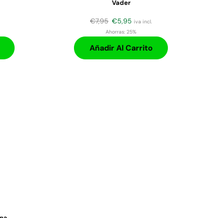
Vader
€
7,95
€
5,95
iva incl.
Ahorras:
25%
Añadir Al Carrito
ana