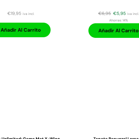
€
19,95
€
6,95
€
5,95
iva incl.
iva incl.
Ahorras:
14%
Añadir Al Carrito
Añadir Al Carrito
s Unlimited: Game Mat X-Wing
Tapete Rapunzel Lorc