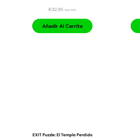
€
32,95
iva incl.
Añadir Al Carrito
EXIT Puzzle: El Templo Perdido