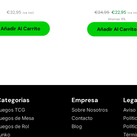
€
32,95
€
24,95
€
22,95
iva incl.
iva inc
Ahorras:
8%
Añadir Al Carrito
Añadir Al Carrito
ategorias
Empresa
Lega
uegos TCG
Sobre Nosotros
Aviso
uegos de Mesa
Contacto
Políti
uegos de Rol
Blog
Polít
unko
Térmi