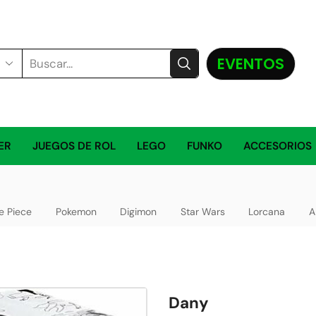
EVENTOS
ER
JUEGOS DE ROL
LEGO
FUNKO
ACCESORIOS
e Piece
Pokemon
Digimon
Star Wars
Lorcana
A
Dany