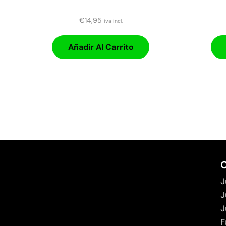
€
14,95
iva incl.
Añadir Al Carrito
C
J
J
J
F