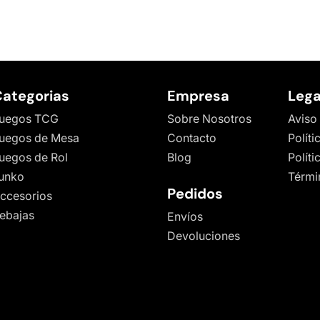
ategorias
Empresa
Lega
uegos TCG
Sobre Nosotros
Aviso
uegos de Mesa
Contacto
Políti
uegos de Rol
Blog
Polít
unko
Térmi
Pedidos
ccesorios
ebajas
Envíos
Devoluciones