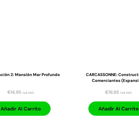
lación 2: Mansión Mar Profundo
CARCASSONNE: Construct
Comerciantes (expansi
€
14,95
€
19,95
iva incl.
iva incl.
Añadir Al Carrito
Añadir Al Carrito