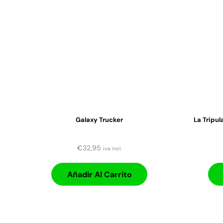
Galaxy Trucker
La Tripu
€
32,95
iva incl.
Añadir Al Carrito