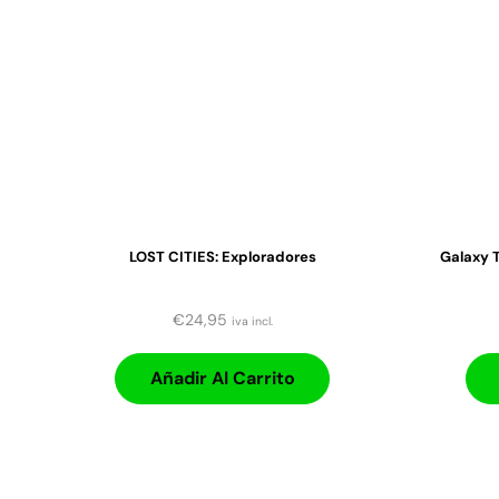
LOST CITIES: Exploradores
Galaxy T
€
24,95
iva incl.
Añadir Al Carrito