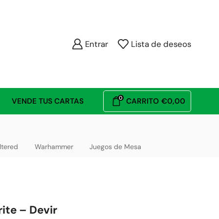
Entrar
Lista de deseos
0
VENDE TUS CARTAS
CARRITO
€
0,00
ltered
Warhammer
Juegos de Mesa
ite – Devir