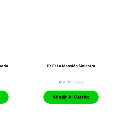
nada
EXIT: La Mansión Siniestra
€
14,95
iva incl.
Añadir Al Carrito