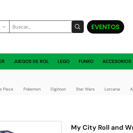
EVENTOS
ER
JUEGOS DE ROL
LEGO
FUNKO
ACCESORIOS
e Piece
Pokemon
Digimon
Star Wars
Lorcana
A
My City Roll and Wr