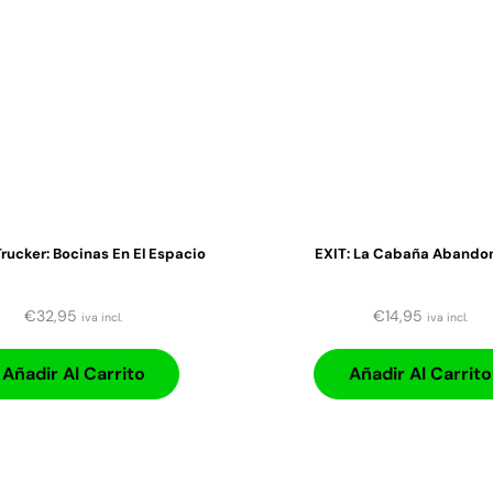
rucker: Bocinas En El Espacio
EXIT: La Cabaña Abando
€
32,95
€
14,95
iva incl.
iva incl.
Añadir Al Carrito
Añadir Al Carrito