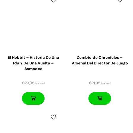
El Hobbit – Historia De Una
Zombicide Chronicles –
Ida Y De Una Vuelta –
Arsenal Del Director De Juego
Asmodee
€
29,95
€
21,95
iva incl.
iva incl.