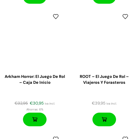
Arkham Horror: El Juego De Rol
ROOT – El Juego De Rol –
– Caja De Inicio
Viajeros Y Forasteros
€
32,95
€
30,95
€
39,95
iva incl.
iva incl.
Ahorras:
6%