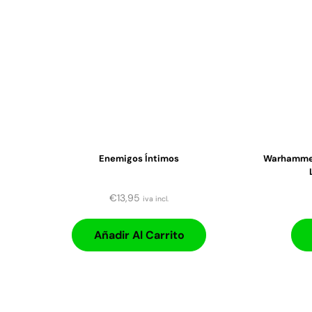
Enemigos Íntimos
Warhammer 
€
13,95
iva incl.
Añadir Al Carrito