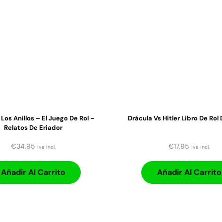
Los Anillos – El Juego De Rol –
Drácula Vs Hitler Libro De Rol
Relatos De Eriador
€
34,95
€
17,95
iva incl.
iva incl.
Añadir Al Carrito
Añadir Al Carrito