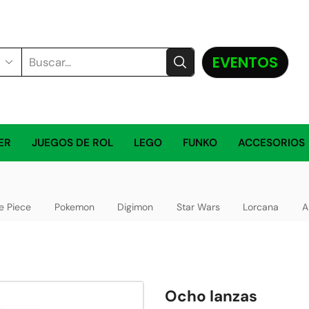
EVENTOS
ER
JUEGOS DE ROL
LEGO
FUNKO
ACCESORIOS
e Piece
Pokemon
Digimon
Star Wars
Lorcana
A
Ocho lanzas