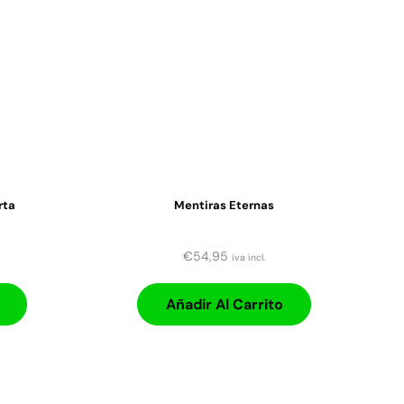
rta
Mentiras Eternas
€
54,95
iva incl.
Añadir Al Carrito