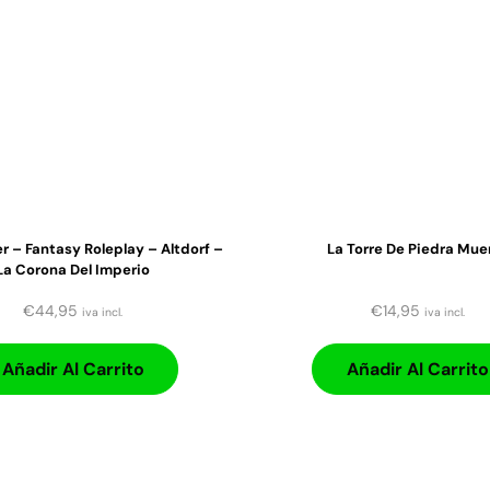
– Fantasy Roleplay – Altdorf –
La Torre De Piedra Mue
La Corona Del Imperio
€
44,95
€
14,95
iva incl.
iva incl.
Añadir Al Carrito
Añadir Al Carrito