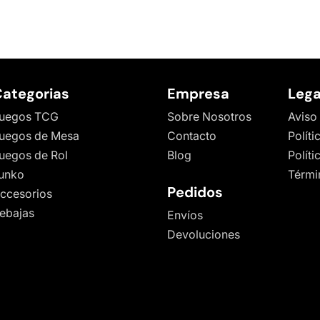
ategorias
Empresa
Lega
uegos TCG
Sobre Nosotros
Aviso
uegos de Mesa
Contacto
Políti
uegos de Rol
Blog
Polít
unko
Térmi
Pedidos
ccesorios
ebajas
Envíos
Devoluciones