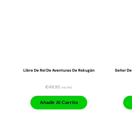
Libro De Rol De Aventuras De Rokugán
Señor De 
€
49,95
iva incl.
Añadir Al Carrito