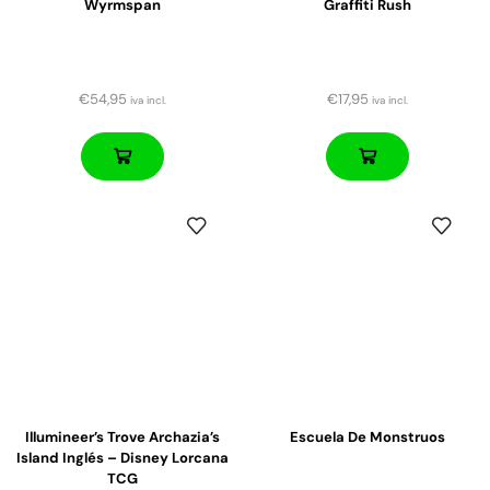
Wyrmspan
Graffiti Rush
€
54,95
€
17,95
iva incl.
iva incl.
Illumineer’s Trove Archazia’s
Escuela De Monstruos
Island Inglés – Disney Lorcana
TCG