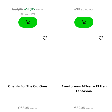
€
54,95
€
47,95
€
19,95
iva incl.
iva incl.
Ahorras:
13%
Chants For The Old Ones
Aventureros Al Tren – El Tren
Fantasma
€
68,95
€
32,95
iva incl.
iva incl.