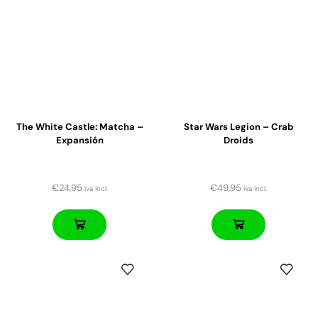
The White Castle: Matcha –
Star Wars Legion – Crab
Expansión
Droids
€
24,95
€
49,95
iva incl.
iva incl.