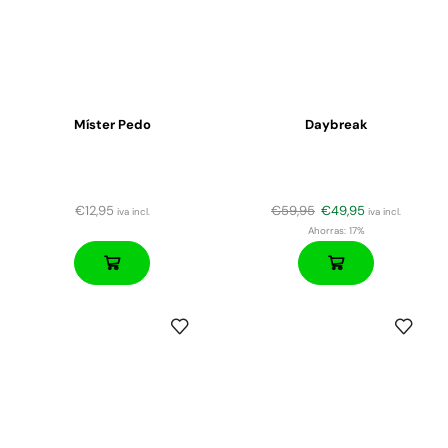
Míster Pedo
Daybreak
€
12,95
€
59,95
€
49,95
iva incl.
iva incl.
Ahorras:
17%