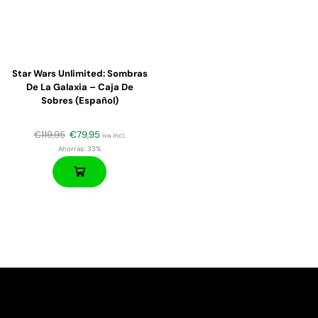
Star Wars Unlimited: Sombras
De La Galaxia – Caja De
Sobres (español)
€
119,95
€
79,95
iva incl.
Ahorras:
33%