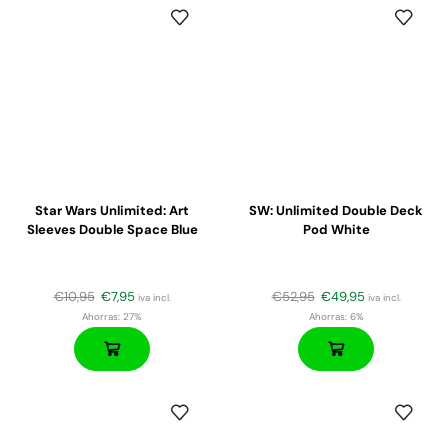
Star Wars Unlimited: Art
SW: Unlimited Double Deck
Sleeves Double Space Blue
Pod White
€
10,95
€
7,95
€
52,95
€
49,95
iva incl.
iva incl.
Ahorras:
27%
Ahorras:
6%