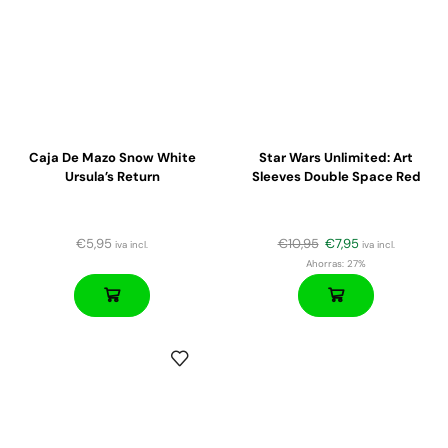
Caja De Mazo Snow White
Star Wars Unlimited: Art
Ursula’s Return
Sleeves Double Space Red
€
5,95
€
10,95
€
7,95
iva incl.
iva incl.
Ahorras:
27%