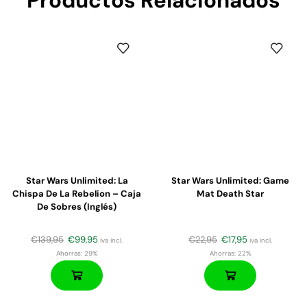
Productos Relacionados
Star Wars Unlimited: La
Star Wars Unlimited: Game
Chispa De La Rebelion – Caja
Mat Death Star
De Sobres (inglés)
€
139,95
€
99,95
€
22,95
€
17,95
iva incl.
iva incl.
Ahorras:
29%
Ahorras:
22%