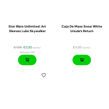
Star Wars Unlimited: Art
Caja De Mazo Snow White
Sleeves Luke Skywalker
Ursula’s Return
€
7,95
€
5,95
€
5,95
iva incl.
iva incl.
Ahorras:
25%