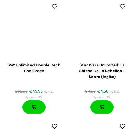
SW: Unlimited Double Deck
Star Wars Unlimited: La
Pod Green
Chispa De La Rebelion –
Sobre (inglés)
€
52,95
€
49,95
€
4,95
€
4,50
iva incl.
iva incl.
Ahorras:
6%
Ahorras:
9%