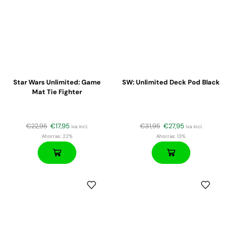
Star Wars Unlimited: Game
SW: Unlimited Deck Pod Black
Mat Tie Fighter
€
22,95
€
17,95
€
31,95
€
27,95
iva incl.
iva incl.
Ahorras:
22%
Ahorras:
13%