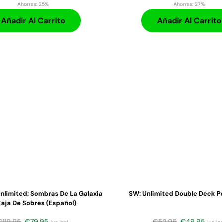
Ahorras:
25%
Ahorras:
27%
Añadir Al Carrito
Añadir Al Carrito
nlimited: Sombras De La Galaxia
SW: Unlimited Double Deck P
aja De Sobres (español)
€
119,95
€
79,95
€
52,95
€
49,95