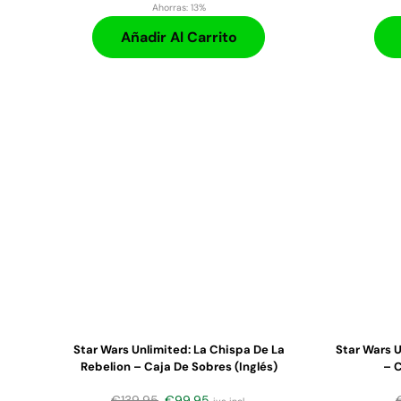
Ahorras:
13%
Añadir Al Carrito
Star Wars Unlimited: La Chispa De La
Star Wars U
Rebelion – Caja De Sobres (inglés)
– C
€
139,95
€
99,95