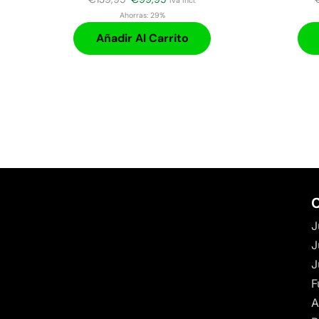
iva incl.
Ahorras:
29%
Añadir Al Carrito
C
J
J
J
F
A