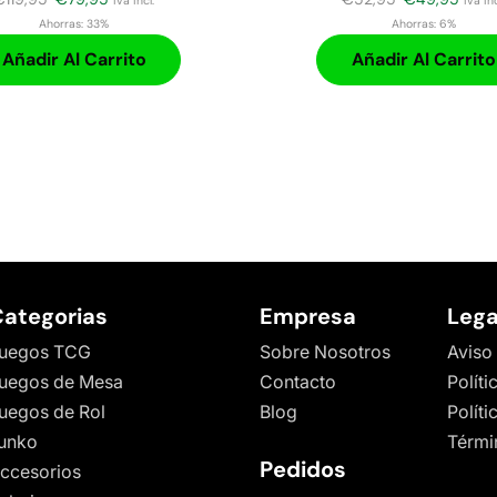
iva incl.
iva inc
Ahorras:
33%
Ahorras:
6%
Añadir Al Carrito
Añadir Al Carrito
ategorias
Empresa
Lega
uegos TCG
Sobre Nosotros
Aviso
uegos de Mesa
Contacto
Políti
uegos de Rol
Blog
Polít
unko
Térmi
Pedidos
ccesorios