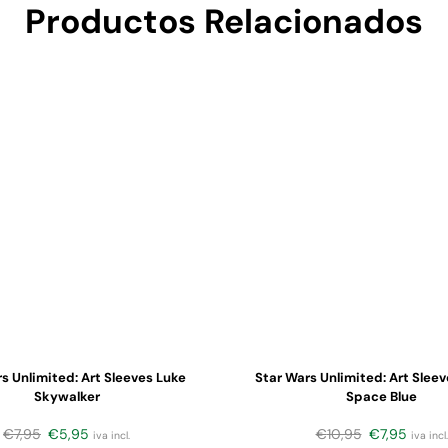
Productos Relacionados
s Unlimited: Art Sleeves Luke
Star Wars Unlimited: Art Slee
Skywalker
Space Blue
€
7,95
€
5,95
€
10,95
€
7,95
iva incl.
iva incl.