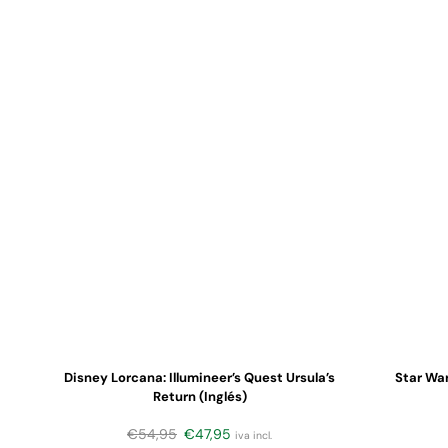
Disney Lorcana: Illumineer’s Quest Ursula’s
Star War
Return (Inglés)
€
54,95
€
47,95
iva incl.