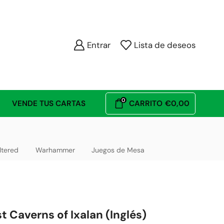
Entrar
Lista de deseos
0
VENDE TUS CARTAS
CARRITO
€
0,00
ltered
Warhammer
Juegos de Mesa
t Caverns of Ixalan (Inglés)