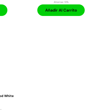
Ahorras:
13%
Añadir Al Carrito
od White