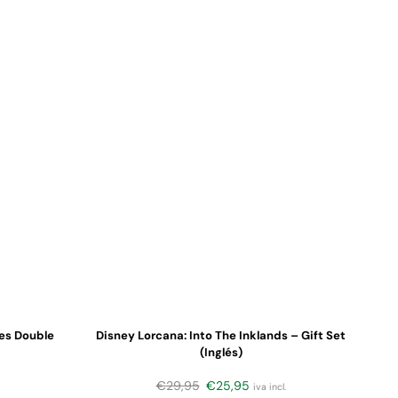
ves Double
Disney Lorcana: Into The Inklands – Gift Set
(Inglés)
€
29,95
€
25,95
iva incl.