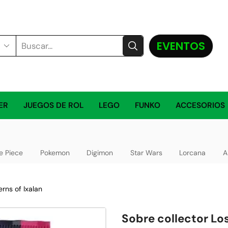
EVENTOS
ER
JUEGOS DE ROL
LEGO
FUNKO
ACCESORIOS
e Piece
Pokemon
Digimon
Star Wars
Lorcana
A
rns of Ixalan
Sobre collector Los