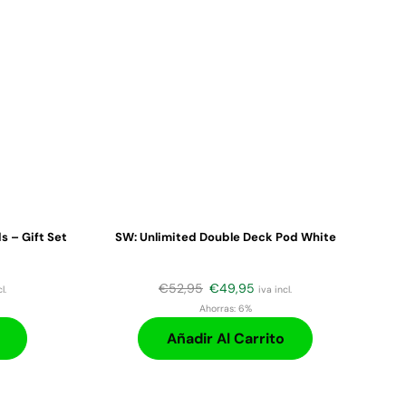
s – Gift Set
SW: Unlimited Double Deck Pod White
€
52,95
€
49,95
l.
iva incl.
Ahorras:
6%
Añadir Al Carrito