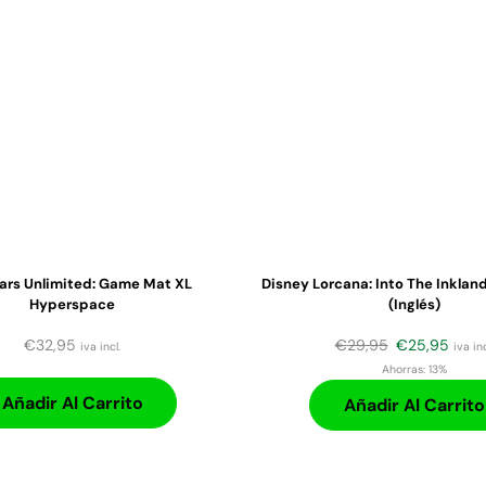
ars Unlimited: Game Mat XL
Disney Lorcana: Into The Inkland
Hyperspace
(Inglés)
€
32,95
€
29,95
€
25,95
iva incl.
iva inc
Ahorras:
13%
Añadir Al Carrito
Añadir Al Carrito