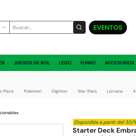
EVENTOS
ER
JUEGOS DE ROL
LEGO
FUNKO
ACCESORIOS
e Piece
Pokemon
Digimon
Star Wars
Lorcana
A
cionables
Disponible a partir del 30
Starter Deck Embr