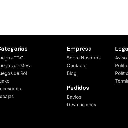
ategorias
Empresa
Lega
uegos TCG
Sobre Nosotros
Aviso
uegos de Mesa
Contacto
Políti
uegos de Rol
Blog
Polít
unko
Térmi
Pedidos
ccesorios
ebajas
Envíos
Devoluciones