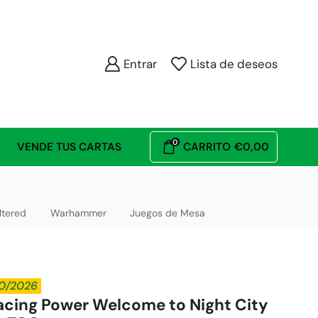
Entrar
Lista de deseos
0
VENDE TUS CARTAS
CARRITO
€
0,00
ltered
Warhammer
Juegos de Mesa
/10/2026
acing Power Welcome to Night City