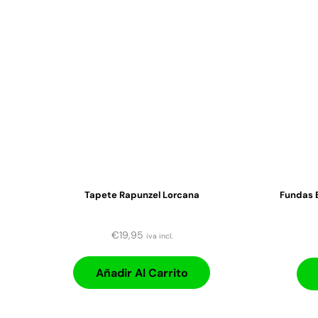
Tapete Rapunzel Lorcana
Fundas 
€
19,95
iva incl.
Añadir Al Carrito