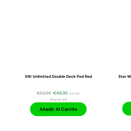
SW: Unlimited Double Deck Pod Red
Star W
€
52,95
€
49,95
iva incl.
Ahorras:
6%
Añadir Al Carrito