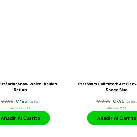
Estándar Snow White Ursula’s
Star Wars Unlimited: Art Slee
Return
Space Blue
€
9,95
€
7,95
€
10,95
€
7,95
iva incl.
iva incl.
Ahorras:
20%
Ahorras:
27%
Añadir Al Carrito
Añadir Al Carrito