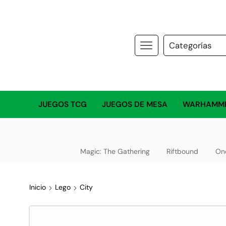
JUEGOS TCG
JUEGOS DE MESA
WARHAMM
Magic: The Gathering
Riftbound
On
Inicio
Lego
City