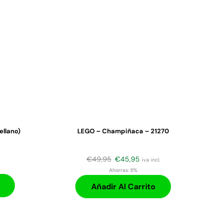
llano)
LEGO – Champiñaca – 21270
€
49,95
€
45,95
iva incl.
Ahorras:
8%
Añadir Al Carrito