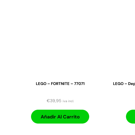
LEGO – FORTNITE – 77071
LEGO – Dep
€
39,95
iva incl.
Añadir Al Carrito