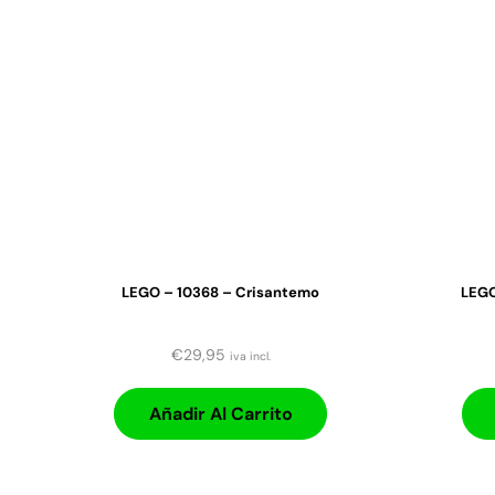
LEGO – 10368 – Crisantemo
LEGO
€
29,95
iva incl.
Añadir Al Carrito