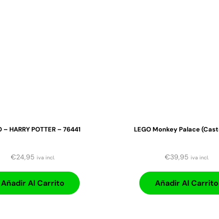
 – HARRY POTTER – 76441
LEGO Monkey Palace (caste
€
24,95
€
39,95
iva incl.
iva incl.
Añadir Al Carrito
Añadir Al Carrito