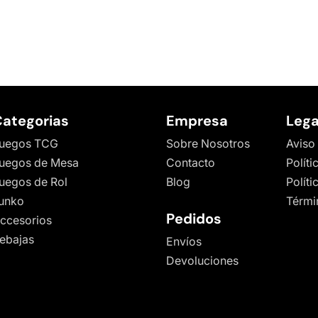
ategorias
Empresa
Lega
uegos TCG
Sobre Nosotros
Aviso
uegos de Mesa
Contacto
Políti
uegos de Rol
Blog
Polít
unko
Térmi
Pedidos
ccesorios
ebajas
Envíos
Devoluciones