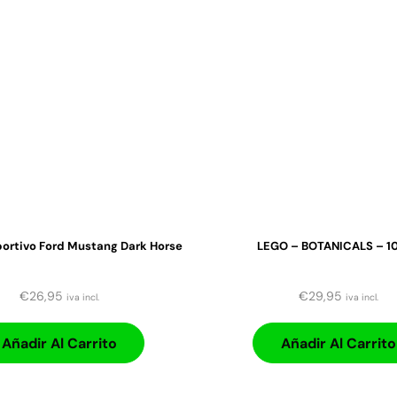
ortivo Ford Mustang Dark Horse
LEGO – BOTANICALS – 1
€
26,95
€
29,95
iva incl.
iva incl.
Añadir Al Carrito
Añadir Al Carrito