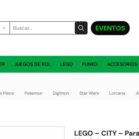
EVENTOS
ER
JUEGOS DE ROL
LEGO
FUNKO
ACCESORIOS
e Piece
Pokemon
Digimon
Star Wars
Lorcana
A
LEGO – CITY – Para