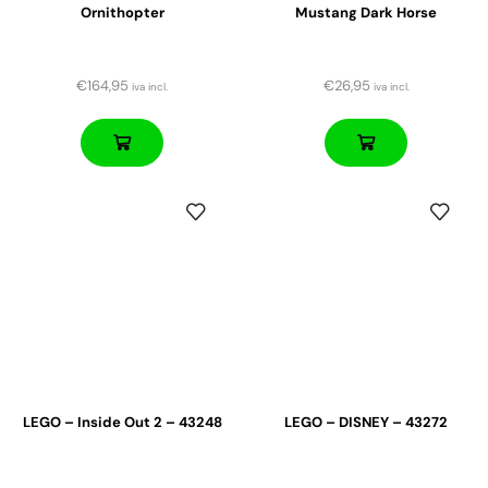
Ornithopter
Mustang Dark Horse
€
164,95
€
26,95
iva incl.
iva incl.
LEGO – Inside Out 2 – 43248
LEGO – DISNEY – 43272