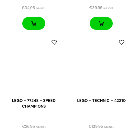
€
34,95
€
39,95
iva incl.
iva incl.
LEGO – 77248 – SPEED
LEGO – TECHNIC – 42210
CHAMPIONS
€
26,95
€
139,95
iva incl.
iva incl.