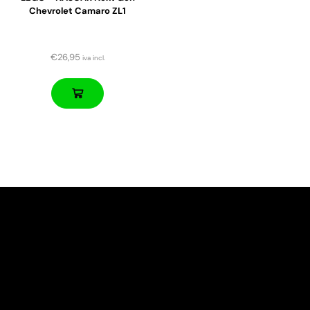
Chevrolet Camaro ZL1
€
26,95
iva incl.