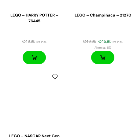
LEGO – HARRY POTTER –
LEGO – Champiñaca – 21270
76445
€
49,95
€
49,95
€
45,95
iva incl.
iva incl.
Ahorras:
8%
LEGO – NASCAR Next Gen