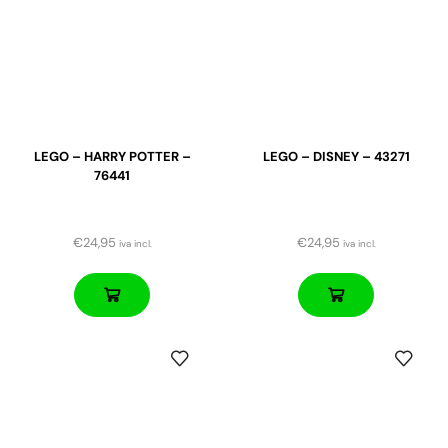
LEGO – HARRY POTTER –
LEGO – DISNEY – 43271
76441
€
24,95
€
24,95
iva incl.
iva incl.