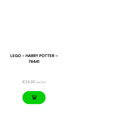
LEGO – HARRY POTTER –
76441
€
24,95
iva incl.