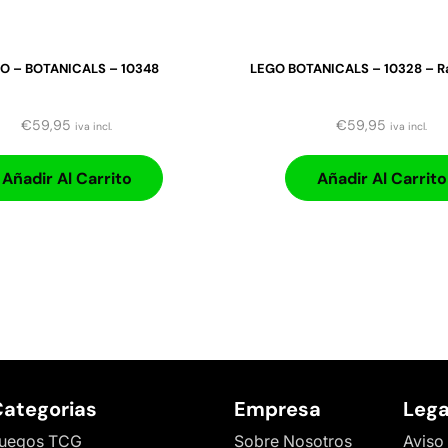
O – BOTANICALS – 10348
LEGO BOTANICALS – 10328 – R
€
59,95
€
59,95
iva incl.
iva incl.
Añadir Al Carrito
Añadir Al Carrito
ategorias
Empresa
Lega
uegos TCG
Sobre Nosotros
Aviso