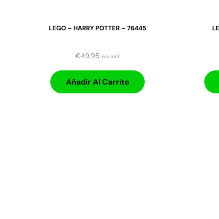
LEGO – HARRY POTTER – 76445
LE
€
49,95
iva incl.
Añadir Al Carrito