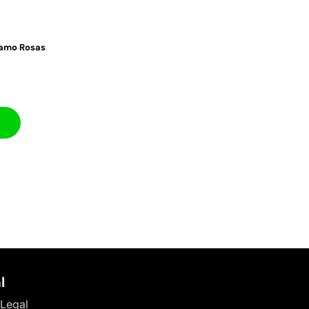
amo Rosas
l
 Legal