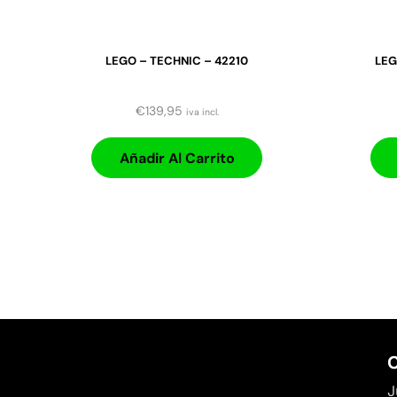
LEGO – TECHNIC – 42210
LEG
€
139,95
iva incl.
Añadir Al Carrito
C
J