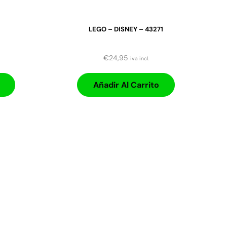
LEGO – DISNEY – 43271
€
24,95
iva incl.
Añadir Al Carrito