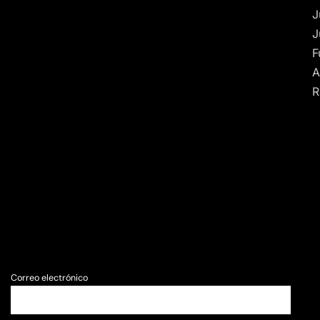
J
J
F
A
R
Correo electrónico