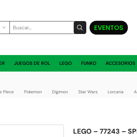
EVENTOS
ER
JUEGOS DE ROL
LEGO
FUNKO
ACCESORIOS
e Piece
Pokemon
Digimon
Star Wars
Lorcana
A
LEGO – 77243 – S