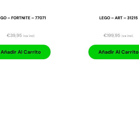
GO – FORTNITE – 77071
LEGO – ART – 31215
€
39,95
€
199,95
iva incl.
iva incl.
Añadir Al Carrito
Añadir Al Carrito