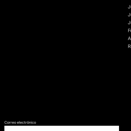
J
J
J
F
A
R
Correo electrónico