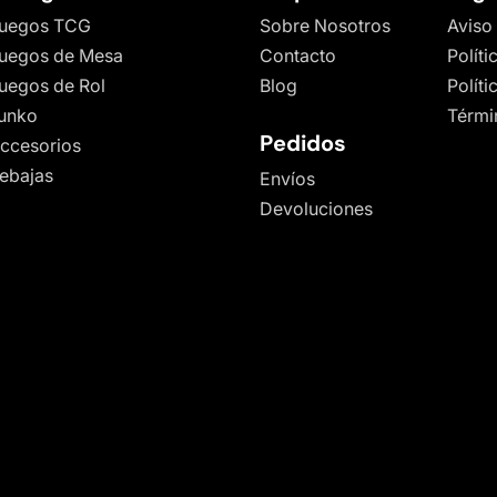
uegos TCG
Sobre Nosotros
Aviso
uegos de Mesa
Contacto
Políti
uegos de Rol
Blog
Polít
unko
Térmi
Pedidos
ccesorios
ebajas
Envíos
Devoluciones