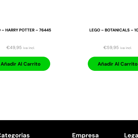
 – HARRY POTTER – 76445
LEGO – BOTANICALS – 1
€
49,95
€
59,95
iva incl.
iva incl.
Añadir Al Carrito
Añadir Al Carrito
ategorias
Empresa
Lega