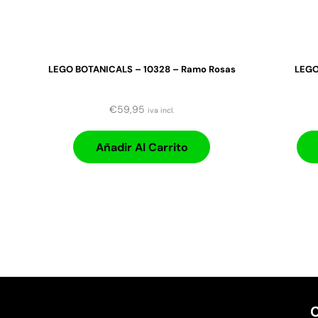
LEGO BOTANICALS – 10328 – Ramo Rosas
LEGO
€
59,95
iva incl.
Añadir Al Carrito
C