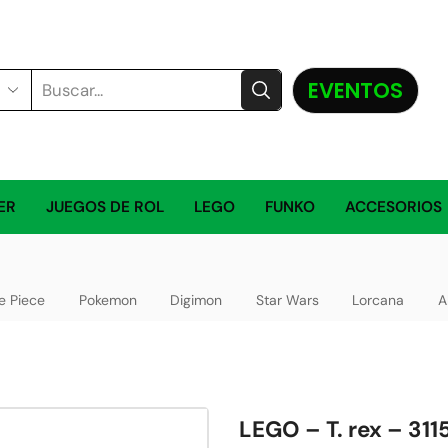
EVENTOS
ER
JUEGOS DE ROL
LEGO
FUNKO
ACCESORIOS
e Piece
Pokemon
Digimon
Star Wars
Lorcana
A
LEGO – T. rex – 311