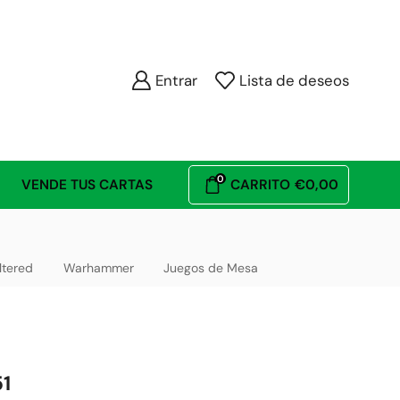
Entrar
Lista de deseos
0
VENDE TUS CARTAS
CARRITO
€
0,00
ltered
Warhammer
Juegos de Mesa
51