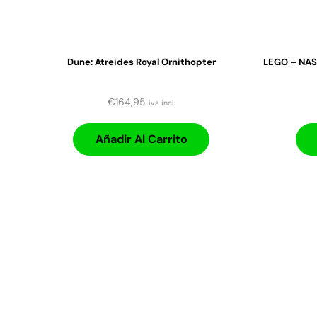
Dune: Atreides Royal Ornithopter
LEGO – NAS
€
164,95
iva incl.
Añadir Al Carrito