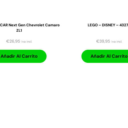
CAR Next Gen Chevrolet Camaro
LEGO – DISNEY – 432
ZL1
€
26,95
€
39,95
iva incl.
iva incl.
Añadir Al Carrito
Añadir Al Carrito