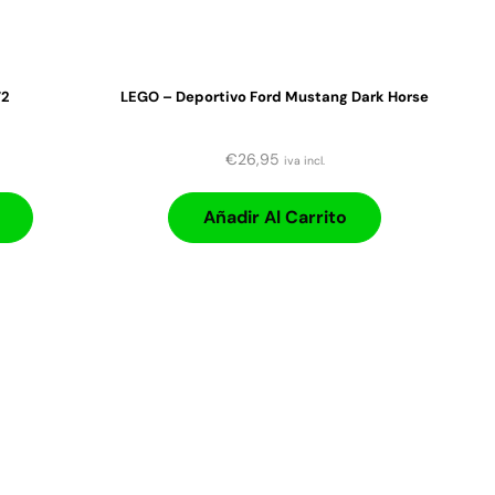
72
LEGO – Deportivo Ford Mustang Dark Horse
€
26,95
iva incl.
Añadir Al Carrito