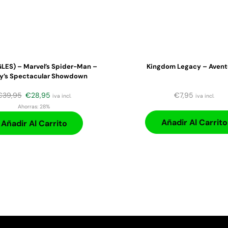
LES) – Marvel’s Spider-Man –
Kingdom Legacy – Avent
y’s Spectacular Showdown
€
39,95
€
28,95
€
7,95
iva incl.
iva incl.
Ahorras:
28%
Añadir Al Carrito
Añadir Al Carrito