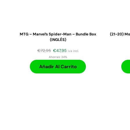
MTG – Marvel’s Spider-Man – Bundle Box
(21-20) Mo
(INGLÉS)
€
72,95
€
47,95
iva incl.
Ahorras:
34%
Añadir Al Carrito