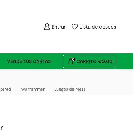
Entrar
Lista de deseos
0
VENDE TUS CARTAS
CARRITO
€
0,00
ltered
Warhammer
Juegos de Mesa
r