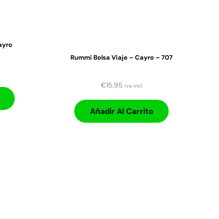
ayro
Rummi Bolsa Viaje – Cayro – 707
€
15,95
iva incl.
Añadir Al Carrito