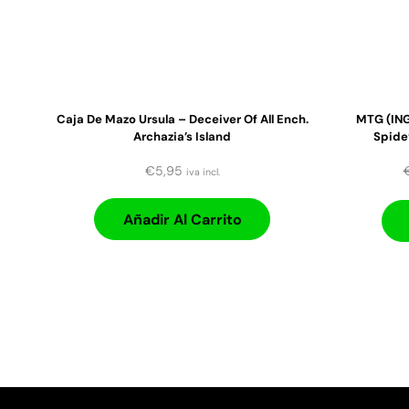
Caja De Mazo Ursula – Deceiver Of All Ench.
MTG (ING
Archazia’s Island
Spide
€
5,95
iva incl.
Añadir Al Carrito