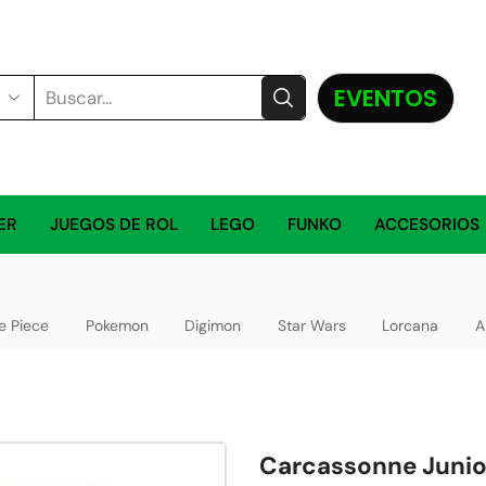
EVENTOS
ER
JUEGOS DE ROL
LEGO
FUNKO
ACCESORIOS
e Piece
Pokemon
Digimon
Star Wars
Lorcana
A
Carcassonne Junio