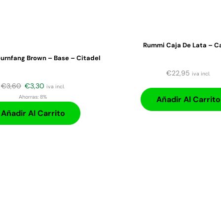
Rummi Caja De Lata – C
urnfang Brown – Base – Citadel
€
22,95
iva incl.
€
3,60
€
3,30
iva incl.
Ahorras:
8%
Añadir Al Carrito
Añadir Al Carrito