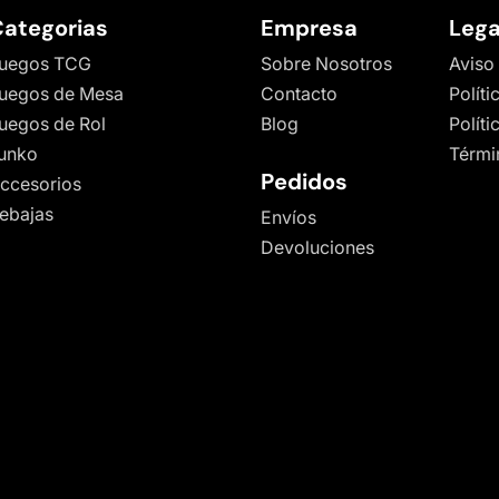
ategorias
Empresa
Lega
uegos TCG
Sobre Nosotros
Aviso
uegos de Mesa
Contacto
Políti
uegos de Rol
Blog
Polít
unko
Térmi
Pedidos
ccesorios
ebajas
Envíos
Devoluciones