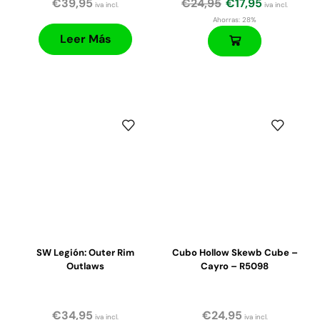
€
39,95
€
24,95
€
17,95
iva incl.
iva incl.
Ahorras:
28%
Leer Más
SW Legión: Outer Rim
Cubo Hollow Skewb Cube –
Outlaws
Cayro – R5098
€
34,95
€
24,95
iva incl.
iva incl.