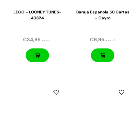
LEGO – LOONEY TUNES-
Baraja Española 50 Cartas
40824
– Cayro
€
34,95
€
6,95
iva incl.
iva incl.