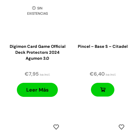
SIN
EXISTENCIAS
Digimon Card Game Official
Pincel – Base S – Citadel
Deck Protectors 2024
Agumon 3.0
€
7,95
€
6,40
iva incl.
iva incl.
Leer Más