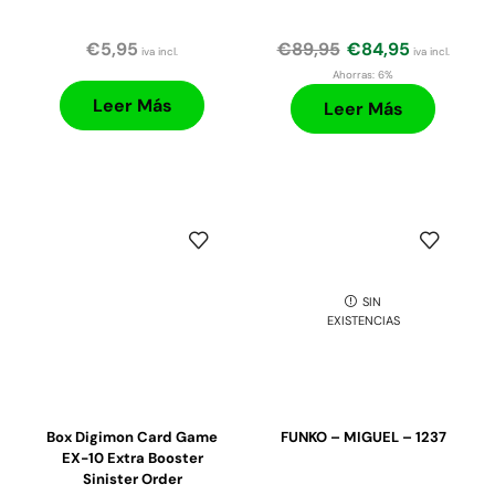
€
5,95
€
89,95
€
84,95
iva incl.
iva incl.
Ahorras:
6%
Leer Más
Leer Más
SIN
EXISTENCIAS
Box Digimon Card Game
FUNKO – MIGUEL – 1237
EX-10 Extra Booster
Sinister Order