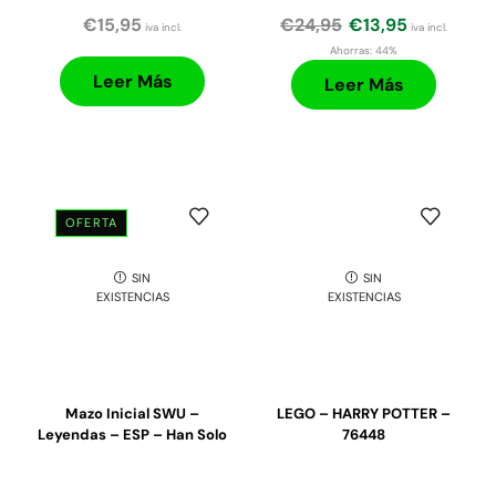
€
15,95
€
24,95
€
13,95
iva incl.
iva incl.
Ahorras:
44%
Leer Más
Leer Más
OFERTA
SIN
SIN
EXISTENCIAS
EXISTENCIAS
Mazo Inicial SWU –
LEGO – HARRY POTTER –
Leyendas – ESP – Han Solo
76448