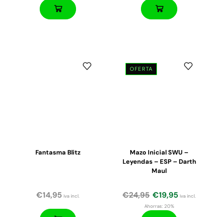
OFERTA
Fantasma Blitz
Mazo Inicial SWU –
Leyendas – ESP – Darth
Maul
€
14,95
€
24,95
€
19,95
iva incl.
iva incl.
Ahorras:
20%