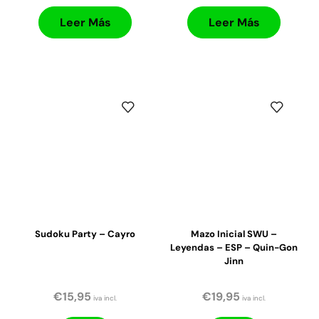
Leer Más
Leer Más
Sudoku Party – Cayro
Mazo Inicial SWU –
Leyendas – ESP – Quin-Gon
Jinn
€
15,95
€
19,95
iva incl.
iva incl.