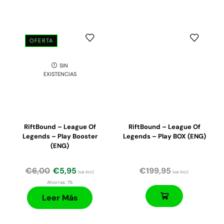
OFERTA
SIN
EXISTENCIAS
RiftBound – League Of
RiftBound – League Of
Legends – Play Booster
Legends – Play BOX (ENG)
(ENG)
€
6,00
€
5,95
€
199,95
iva incl.
iva incl.
Ahorras:
1%
Leer Más