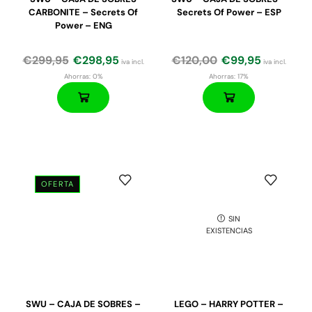
CARBONITE – Secrets Of
Secrets Of Power – ESP
Power – ENG
€
299,95
€
298,95
€
120,00
€
99,95
iva incl.
iva incl.
Ahorras:
0%
Ahorras:
17%
OFERTA
SIN
EXISTENCIAS
SWU – CAJA DE SOBRES –
LEGO – HARRY POTTER –