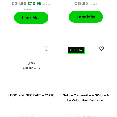
€
24,95
€
13,95
€
19,95
iva incl.
iva incl.
Ahorras:
44%
Leer Más
Leer Más
OFERTA
SIN
EXISTENCIAS
LEGO – MINECRAFT – 21276
Sobre Carbonite – SWU – A
La Velocidad De La Luz