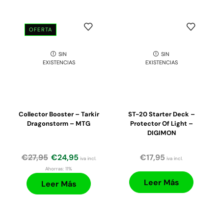
OFERTA
SIN
SIN
EXISTENCIAS
EXISTENCIAS
Collector Booster – Tarkir
ST-20 Starter Deck –
Dragonstorm – MTG
Protector Of Light –
DIGIMON
€
27,95
€
24,95
€
17,95
iva incl.
iva incl.
Ahorras:
11%
Leer Más
Leer Más