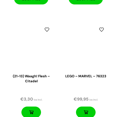
(21-13) Waagh! Flesh –
LEGO – MARVEL – 76323
Citadel
€
3,30
€
99,95
iva incl.
iva incl.