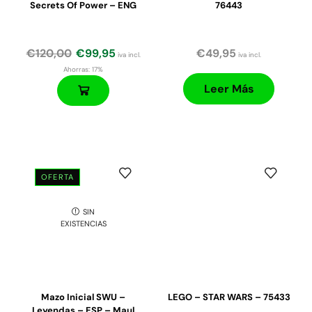
Secrets Of Power – ENG
76443
€
120,00
€
99,95
€
49,95
iva incl.
iva incl.
Ahorras:
17%
Leer Más
OFERTA
SIN
EXISTENCIAS
Mazo Inicial SWU –
LEGO – STAR WARS – 75433
Leyendas – ESP – Maul