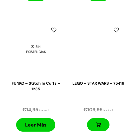
SIN
EXISTENCIAS
FUNKO – Stitch In Cuffs –
LEGO – STAR WARS – 75416
1235
€
14,95
€
109,95
iva incl.
iva incl.
Leer Más