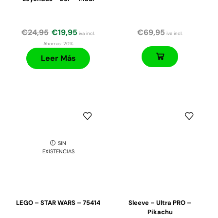
€
24,95
€
19,95
€
69,95
iva incl.
iva incl.
Ahorras:
20%
Leer Más
SIN
EXISTENCIAS
LEGO – STAR WARS – 75414
Sleeve – Ultra PRO –
Pikachu