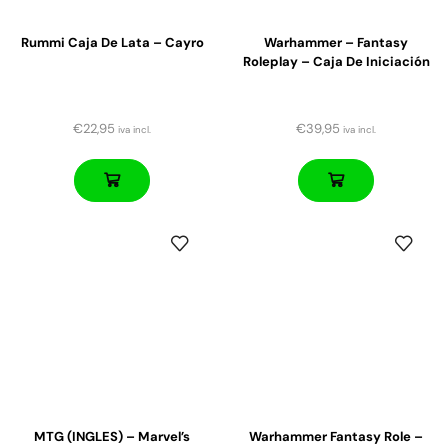
Rummi Caja De Lata – Cayro
Warhammer – Fantasy
Roleplay – Caja De Iniciación
€
22,95
€
39,95
iva incl.
iva incl.
MTG (INGLES) – Marvel’s
Warhammer Fantasy Role –