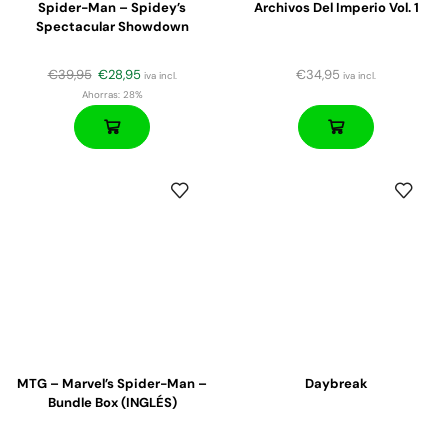
Spider-Man – Spidey’s
Archivos Del Imperio Vol. 1
Spectacular Showdown
€
39,95
€
28,95
€
34,95
iva incl.
iva incl.
Ahorras:
28%
MTG – Marvel’s Spider-Man –
Daybreak
Bundle Box (INGLÉS)