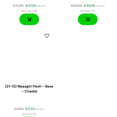
€
72,95
€
47,95
€
59,95
€
49,95
iva incl.
iva incl.
Ahorras:
34%
Ahorras:
17%
(21-13) Waaagh! Flesh – Base
– Citadel
€
3,60
€
3,30
iva incl.
Ahorras:
8%