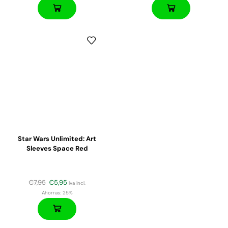
Star Wars Unlimited: Art
Sleeves Space Red
€
7,95
€
5,95
iva incl.
Ahorras:
25%