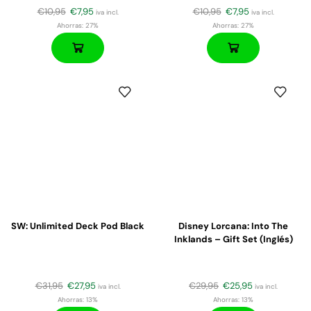
€
10,95
€
7,95
€
10,95
€
7,95
iva incl.
iva incl.
Ahorras:
27%
Ahorras:
27%
SW: Unlimited Deck Pod Black
Disney Lorcana: Into The
Inklands – Gift Set (Inglés)
€
31,95
€
27,95
€
29,95
€
25,95
iva incl.
iva incl.
Ahorras:
13%
Ahorras:
13%