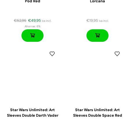
Pod Red
Lorcana
€
52,95
€
49,95
€
19,95
iva incl.
iva incl.
Ahorras:
6%
Star Wars Unlimited: Art
Star Wars Unlimited: Art
Sleeves Double Darth Vader
Sleeves Double Space Red