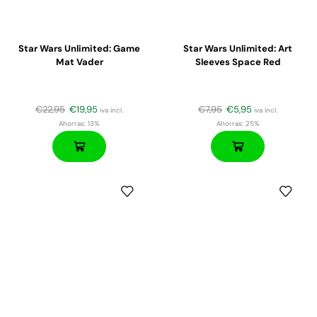
Star Wars Unlimited: Game
Star Wars Unlimited: Art
Mat Vader
Sleeves Space Red
€
22,95
€
19,95
€
7,95
€
5,95
iva incl.
iva incl.
Ahorras:
13%
Ahorras:
25%