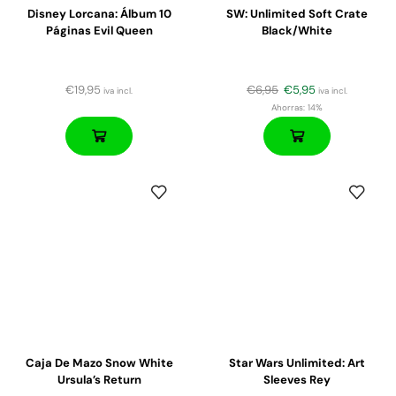
Disney Lorcana: Álbum 10
SW: Unlimited Soft Crate
Páginas Evil Queen
Black/White
€
19,95
€
6,95
€
5,95
iva incl.
iva incl.
Ahorras:
14%
Caja De Mazo Snow White
Star Wars Unlimited: Art
Ursula’s Return
Sleeves Rey