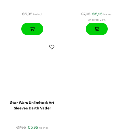
€
5,95
€
7,95
€
5,95
iva incl.
iva incl.
Ahorras:
25%
Star Wars Unlimited: Art
Sleeves Darth Vader
€
7,95
€
5,95
iva incl.