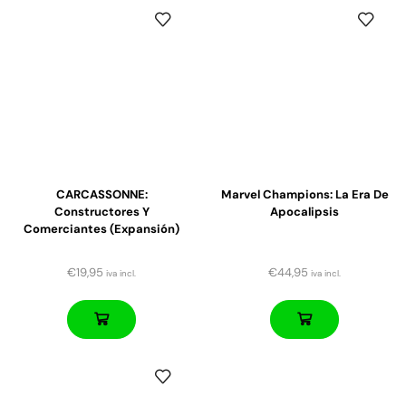
CARCASSONNE:
Marvel Champions: La Era De
Constructores Y
Apocalipsis
Comerciantes (expansión)
€
19,95
€
44,95
iva incl.
iva incl.