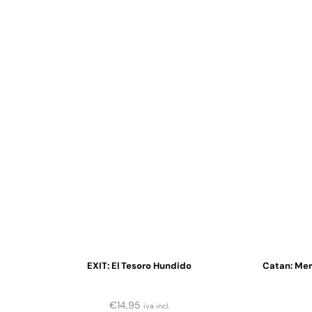
EXIT: El Tesoro Hundido
Catan: Mer
€
14,95
iva incl.