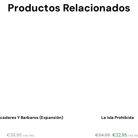
Productos Relacionados
caderes Y Barbaros (expansión)
La Isla Prohibida
€
39,95
€
24,95
€
22,95
iva incl.
iva inc