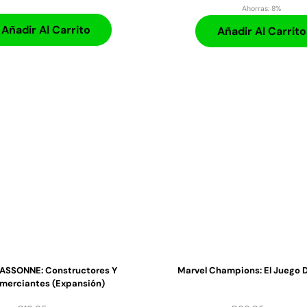
Ahorras:
8%
Añadir Al Carrito
Añadir Al Carrito
SSONNE: Constructores Y
Marvel Champions: El Juego 
merciantes (expansión)