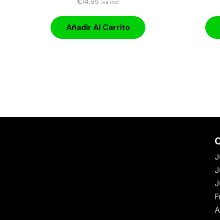
€
14,95
iva incl.
Añadir Al Carrito
C
J
J
J
F
A