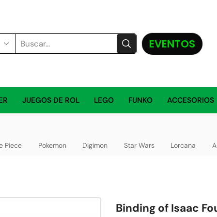
EVENTOS
ER
JUEGOS DE ROL
LEGO
FUNKO
ACCESORIOS
e Piece
Pokemon
Digimon
Star Wars
Lorcana
A
Binding of Isaac Fo