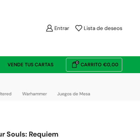
Entrar
Lista de deseos
0
VENDE TUS CARTAS
CARRITO
€
0,00
ltered
Warhammer
Juegos de Mesa
ur Souls: Requiem