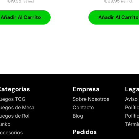
€
19,95
€
69,95
iva incl.
iva incl.
Añadir Al Carrito
Añadir Al Carrito
ategorias
Empresa
Lega
uegos TCG
Sobre Nosotros
Aviso
uegos de Mesa
Contacto
Políti
uegos de Rol
Blog
Polít
unko
Térmi
Pedidos
ccesorios