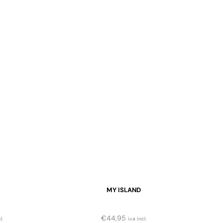
MY ISLAND
€
44,95
l.
iva incl.