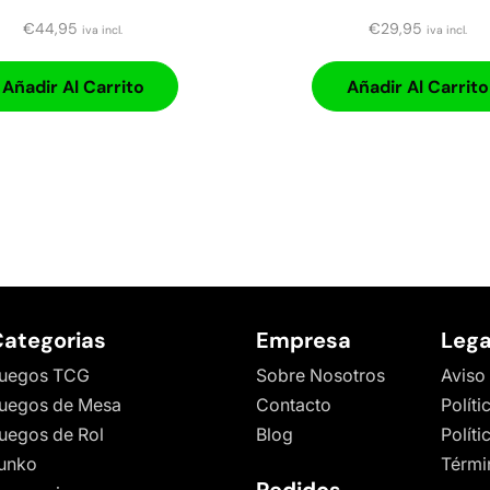
€
44,95
€
29,95
iva incl.
iva incl.
Añadir Al Carrito
Añadir Al Carrito
ategorias
Empresa
Lega
uegos TCG
Sobre Nosotros
Aviso
uegos de Mesa
Contacto
Políti
uegos de Rol
Blog
Polít
unko
Térmi