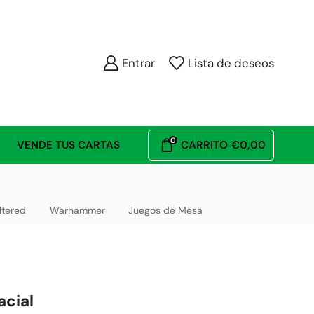
Entrar
Lista de deseos
0
VENDE TUS CARTAS
CARRITO
€
0,00
ltered
Warhammer
Juegos de Mesa
cial