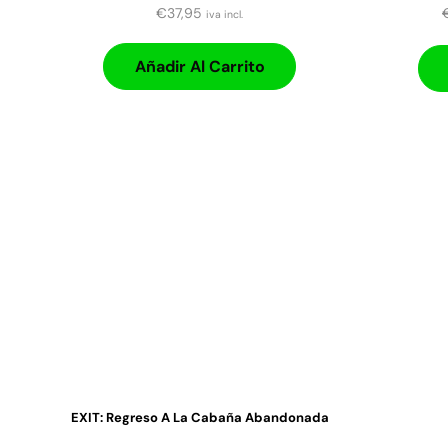
€
37,95
iva incl.
Añadir Al Carrito
EXIT: Regreso A La Cabaña Abandonada