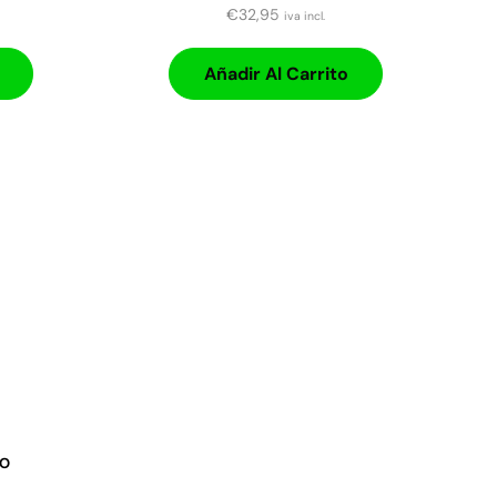
€
32,95
iva incl.
Añadir Al Carrito
CO