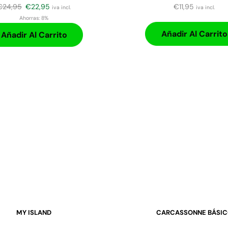
€
24,95
€
22,95
€
11,95
iva incl.
iva incl.
Ahorras:
8%
Añadir Al Carrito
Añadir Al Carrito
MY ISLAND
CARCASSONNE BÁSI