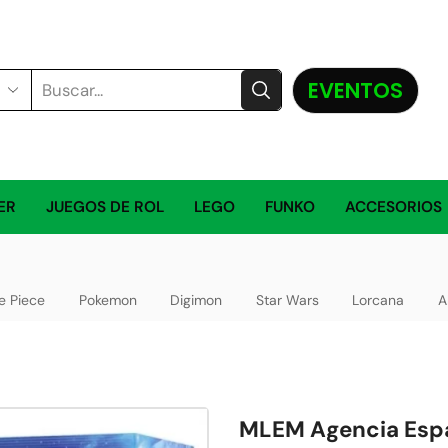
EVENTOS
ER
JUEGOS DE ROL
LEGO
FUNKO
ACCESORIOS
e Piece
Pokemon
Digimon
Star Wars
Lorcana
A
MLEM Agencia Espa