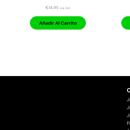
€
14,95
iva incl.
Añadir Al Carrito
C
J
J
J
F