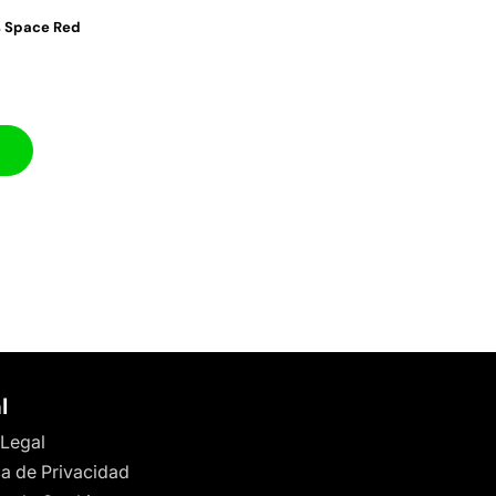
s Space Red
l
 Legal
ca de Privacidad