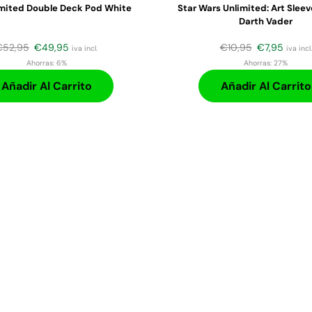
imited Double Deck Pod White
Star Wars Unlimited: Art Slee
Darth Vader
€
52,95
€
49,95
€
10,95
€
7,95
iva incl.
iva incl.
Ahorras:
6%
Ahorras:
27%
Añadir Al Carrito
Añadir Al Carrito