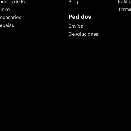
uegos de Rol
Blog
Polít
unko
Térmi
Pedidos
ccesorios
ebajas
Envíos
Devoluciones