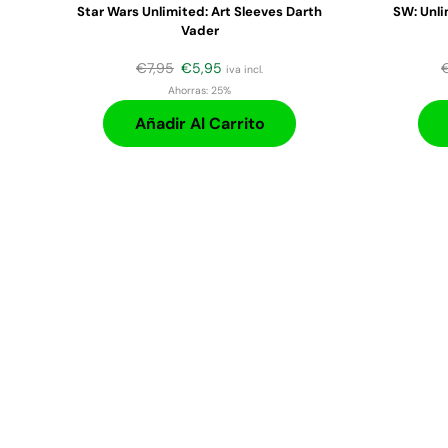
Star Wars Unlimited: Art Sleeves Darth
SW: Unl
Vader
€
7,95
€
5,95
iva incl.
Ahorras:
25%
Añadir Al Carrito