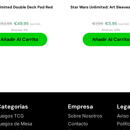
limited Double Deck Pod Red
Star Wars Unlimited: Art Sleeve
€
52,95
€
49,95
€
7,95
€
5,95
iva incl.
iva incl.
Ahorras:
6%
Ahorras:
25%
Añadir Al Carrito
Añadir Al Carrito
ategorias
Empresa
Lega
uegos TCG
Sobre Nosotros
Aviso
uegos de Mesa
Contacto
Políti