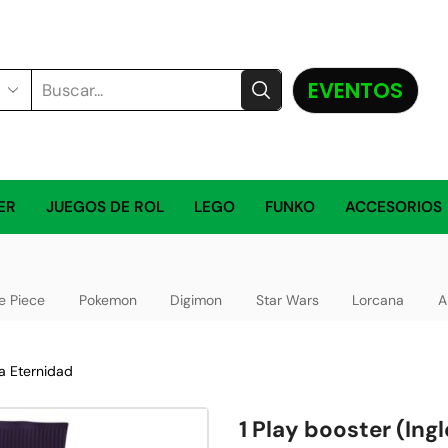
EVENTOS
ER
JUEGOS DE ROL
LEGO
FUNKO
ACCESORIOS
e Piece
Pokemon
Digimon
Star Wars
Lorcana
A
la Eternidad
1 Play booster (Ing