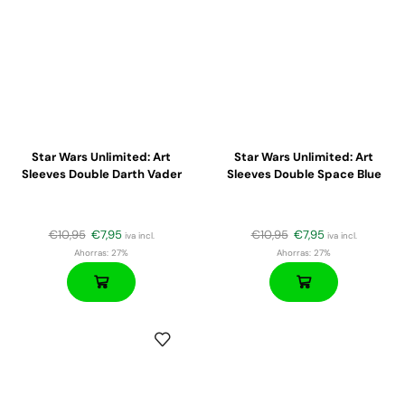
Star Wars Unlimited: Art
Star Wars Unlimited: Art
Sleeves Double Darth Vader
Sleeves Double Space Blue
€
10,95
€
7,95
€
10,95
€
7,95
iva incl.
iva incl.
Ahorras:
27%
Ahorras:
27%