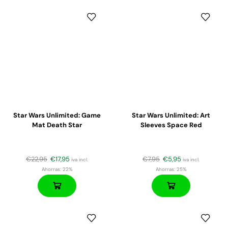
Star Wars Unlimited: Game
Star Wars Unlimited: Art
Mat Death Star
Sleeves Space Red
€
22,95
€
17,95
€
7,95
€
5,95
iva incl.
iva incl.
Ahorras:
22%
Ahorras:
25%