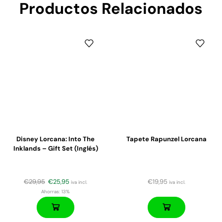
Productos Relacionados
Disney Lorcana: Into The
Tapete Rapunzel Lorcana
Inklands – Gift Set (Inglés)
€
29,95
€
25,95
€
19,95
iva incl.
iva incl.
Ahorras:
13%