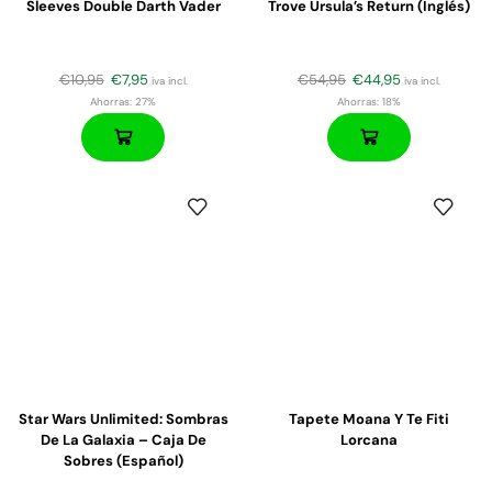
Sleeves Double Darth Vader
Trove Ursula’s Return (Inglés)
€
10,95
€
7,95
€
54,95
€
44,95
iva incl.
iva incl.
Ahorras:
27%
Ahorras:
18%
Star Wars Unlimited: Sombras
Tapete Moana Y Te Fiti
De La Galaxia – Caja De
Lorcana
Sobres (español)