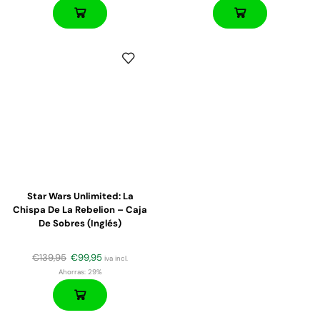
Star Wars Unlimited: La
Chispa De La Rebelion – Caja
De Sobres (inglés)
€
139,95
€
99,95
iva incl.
Ahorras:
29%