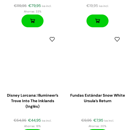
€
119,95
€
79,95
€
19,95
iva incl.
iva incl.
Ahorras:
33%
Disney Lorcana: Illumineer’s
Fundas Estándar Snow White
Trove Into The Inklands
Ursula’s Return
(Inglés)
€
54,95
€
44,95
€
9,95
€
7,95
iva incl.
iva incl.
Ahorras:
18%
Ahorras:
20%